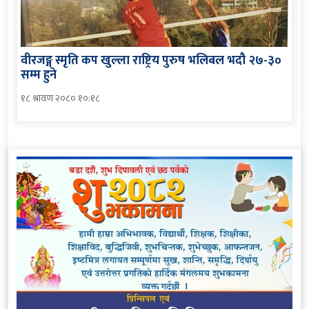
वीरजङ्ग स्मृति कप खुल्ला राष्ट्रिय पुरुष भलिबल भदौ २७-३०
सम्म हुने
१८ श्रावण २०८० १०:१८