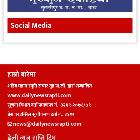
Social Media
हाम्राे बारेमा
शहिद महान स्मृति संचार गृह प्रा.ली. द्वारा सन्चालित
www.dailynewsrapti.com
सूचना विभाग दर्ता प्रमाणपत्र नं.: ३२४९-२०७८/७९
प्रेस काउन्सिल सूचीकरण दर्ता नं.: ३४१२
news@dailynewsrapti.com
डेली न्यूज राप्ति टिम