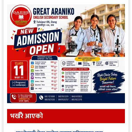
भर्खरै आएकाे