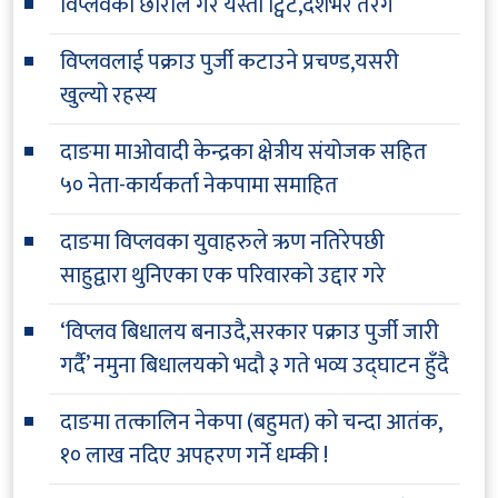
विप्लवका छोराले गरे यस्तो ट्विट,देशभर तरंग
विप्लवलाई पक्राउ पुर्जी कटाउने प्रचण्ड,यसरी
खुल्यो रहस्य
दाङमा माओवादी केन्द्रका क्षेत्रीय संयोजक सहित
५० नेता-कार्यकर्ता नेकपामा समाहित
दाङमा विप्लवका युवाहरुले ऋण नतिरेपछी
साहुद्वारा थुनिएका एक परिवारको उद्दार गरे
‘विप्लव बिधालय बनाउदै,सरकार पक्राउ पुर्जी जारी
गर्दै’ नमुना बिधालयको भदौ ३ गते भव्य उद्घाटन हुँदै
दाङमा तत्कालिन नेकपा (बहुमत) को चन्दा आतंक,
१० लाख नदिए अपहरण गर्ने धम्की !