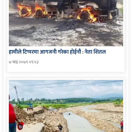
हामीले टिप्परमा आगजनी गरेका होईनौ : नेता शितल
७ भाद्र २०७९ ०९:५३