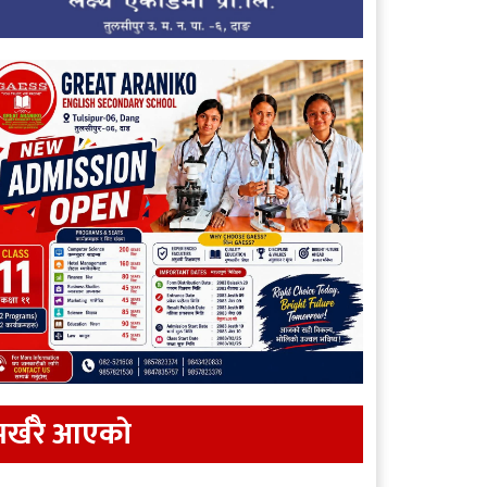
र्खरै आएकाे