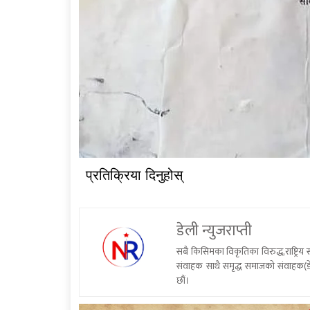
प्रतिक्रिया दिनुहोस्
डेली न्युजराप्ती
सबै किसिमका विकृतिका विरुद्ध,राष्ट्रि
संवाहक साथै समृद्ध समाजको संवाहक(डे
छौं।