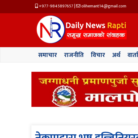
+977-9845897657
|
olihemant14@gmail.com
समाचार
राजनीति
विचार
अर्थ
वार्त