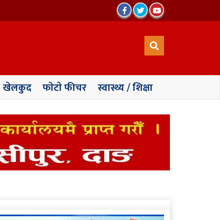
खेलकुद
फाेटाे फीचर
स्वास्थ्य / शिक्षा