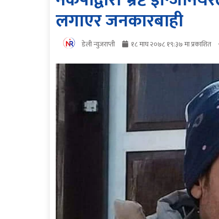
नेकपाद्वारा भ्रष्ट इन्जिन
लगाएर जनकारबाही
डेली न्युजराप्ती
१८ माघ २०७८ १९:३७ मा प्रकाशित