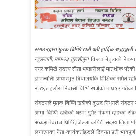
संगठनद्वारा मृतक बिष्णि खत्री प्रती हार्दिक श्रद्धाञ्जली व
न्यूजराप्ती, माघ-२३ तुलसीपुर।
विप्लव नेतृत्वको ने
नगर कमिटी सदस्य सीता भण्डारीलाई मातृशोक परेको
ज्ञानज्योती आधारभुत बिधालयकि शिक्षिका समेत र
नं. १६ लहलौरा निवासी बिष्णि खत्रीको माघ १५ गतेका
संगठनले मृतक बिष्णि खत्रीको दुखद निधनले संगठन
आमा बिष्णि खत्रीको घरमा पुगेर नेकपा दाङका सेक्
अध्यक्ष मेघराज घिमिरे,जिल्ला कमिटी सदस्य लिला पर
लगाएतका नेता-कार्यकर्ताहरुले दिवंगत प्रती भावपुर्ण