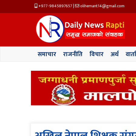
+977-9845897657
|
olihemant14@gmail.com
समाचार
राजनीति
विचार
अर्थ
वार्त