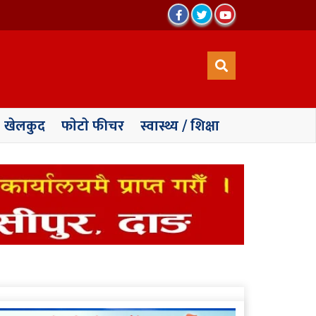
खेलकुद
फाेटाे फीचर
स्वास्थ्य / शिक्षा