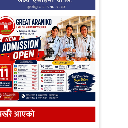
र्खरै आएकाे