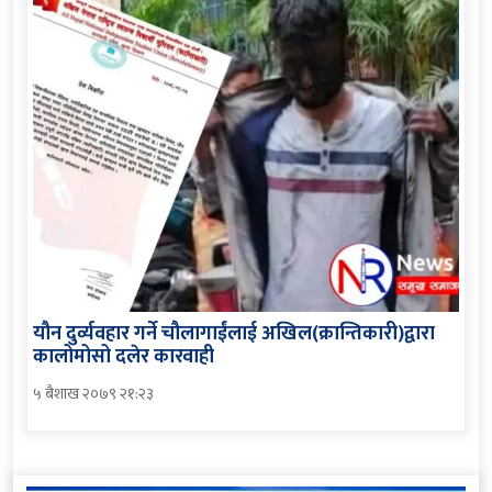
यौन दुर्व्यवहार गर्ने चौलागाईंलाई अखिल(क्रान्तिकारी)द्वारा
कालोमोसो दलेर कारवाही
५ बैशाख २०७९ २१:२३