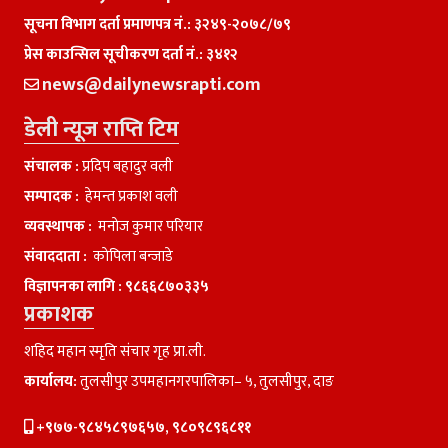
सूचना विभाग दर्ता प्रमाणपत्र नं.: ३२४९-२०७८/७९
प्रेस काउन्सिल सूचीकरण दर्ता नं.: ३४१२
news@dailynewsrapti.com
डेली न्यूज राप्ति टिम
संचालक :
प्रदिप बहादुर वली
सम्पादक :
हेमन्त प्रकाश वली
व्यवस्थापक :
मनाेज कुमार परियार
संवाददाता :
काेपिला बन्जाडे
विज्ञापनका लागि :
९८६६८७०३३५
प्रकाशक
शहिद महान स्मृति संचार गृह प्रा.ली.
कार्यालय:
तुलसीपुर उपमहानगरपालिका– ५, तुलसीपुर, दाङ
+९७७-९८४५८९७६५७, ९८०९८९६८११