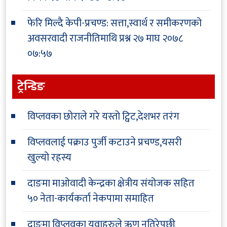
फेरि मिल्दै केपी-प्रचण्ड: सत्ता,स्वार्थ र समीकरणको
अवसरवादी राजनीतिमाथि प्रश्न
२७ माघ २०७८
०७:५७
ट्रेन्डिङ
विप्लवका छोराले गरे यस्तो ट्विट,देशभर तरंग
विप्लवलाई पक्राउ पुर्जी कटाउने प्रचण्ड,यसरी
खुल्यो रहस्य
दाङमा माओवादी केन्द्रका क्षेत्रीय संयोजक सहित
५० नेता-कार्यकर्ता नेकपामा समाहित
दाङमा विप्लवका युवाहरुले ऋण नतिरेपछी