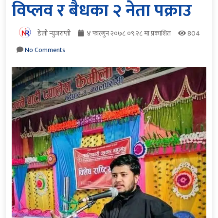
विप्लव र बैधका २ नेता पक्राउ
डेली न्युजराप्ती
४ फाल्गुन २०७८ ०९:२८ मा प्रकाशित
804
No Comments