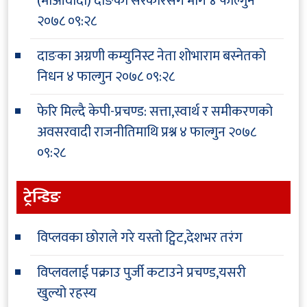
(माओवादी) दाङको सरकारसँग माग
४ फाल्गुन
२०७८ ०९:२८
दाङका अग्रणी कम्युनिस्ट नेता शोभाराम बस्नेतको
निधन
४ फाल्गुन २०७८ ०९:२८
फेरि मिल्दै केपी-प्रचण्ड: सत्ता,स्वार्थ र समीकरणको
अवसरवादी राजनीतिमाथि प्रश्न
४ फाल्गुन २०७८
०९:२८
ट्रेन्डिङ
विप्लवका छोराले गरे यस्तो ट्विट,देशभर तरंग
विप्लवलाई पक्राउ पुर्जी कटाउने प्रचण्ड,यसरी
खुल्यो रहस्य