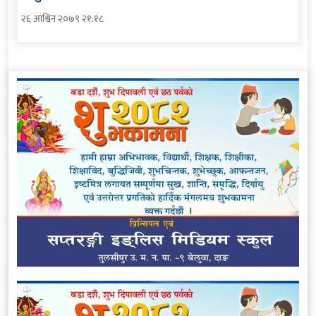
२६ आश्विन २०७९ २१:१८