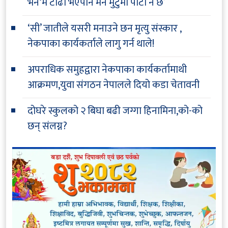
भने‘म टाढा भएपनि मन मुटुमा पार्टी नै छ’
‘सी’ जातीले यसरी मनाउने छन मृत्यु संस्कार ,
नेकपाका कार्यकर्ताले लागु गर्न थाले!
अपराधिक समुहद्वारा नेकपाका कार्यकर्तामाथी
आक्रमण,युवा संगठन नेपालले दियो कडा चेतावनी
दोघरे स्कुलको २ बिघा बढी जग्गा हिनामिना,को-को
छन् संलग्न?