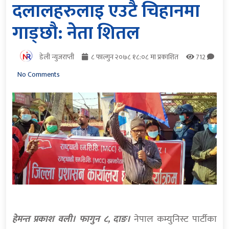
दलालहरुलाइ एउटै चिहानमा
गाड्छौ: नेता शितल
डेली न्युजराप्ती
८ फाल्गुन २०७८ १८:०८ मा प्रकाशित
712
No Comments
हेमन्त प्रकाश वली। फागुन ८, दाङ।
नेपाल कम्युनिस्ट पार्टीका