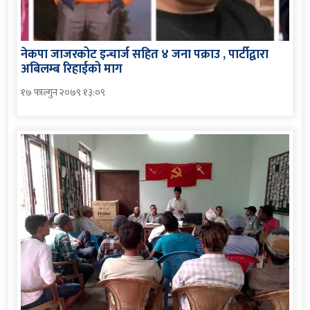
नेकपा जाजरकोट इन्चार्ज सहित ४ जना पक्राउ , पार्टीद्वारा
अबिलम्ब रिहाईको माग
१७ फाल्गुन २०७९ १३:०९