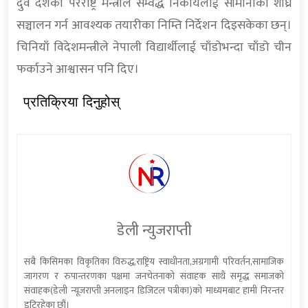
दुवै देशका परराष्ट्र मन्त्रीले सम्वद्ध निकायलाई सीमानाका शीघ्र
सञ्चालन गर्न आवश्यक तयारीका निम्ति निर्देशन दिइसकेका छन्।
चिनियाँ विदेशमन्त्रीले नेपाली विद्यार्थीलाई चाँडोभन्दा चाँडो चीन
फर्काउने आश्वासन पनि दिए।
प्रतिक्रिया दिनुहोस्
डेली न्युजराप्ती
सबै किसिमका विकृतिका विरुद्ध,राष्ट्रिय स्वाधीनता,अग्रगामी परिवर्तन,सामाजिक
जागरण र रुपान्तरणका पक्षमा जनचेतनाको संवाहक साथै समृद्ध समाजको
संवाहक(डेली न्यूजराप्ती अनलाइन डिजिटल पत्रीका)को माध्यमबाट हामी निरन्तर
डटिरहेका छौं।