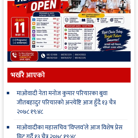
भर्खरै आएकाे
माओवादी नेता मनोज कुमार परियारका बुवा
जीतबहादुर परियारको अन्त्येष्टि आज हुँदै
१३ चैत्र
२०७८ १९:४८
माओवादीका महासचिव ‘विप्लव’ले आज विशेष प्रेस
मिट गर्दै
१३ चैत्र २०७८ १९:४८