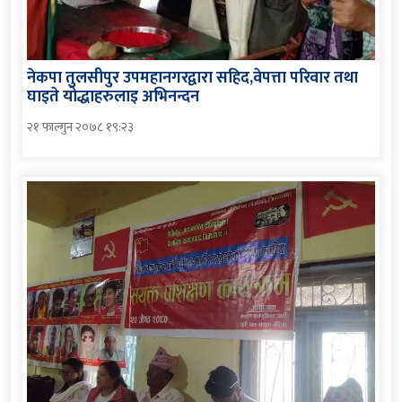
नेकपा तुलसीपुर उपमहानगरद्वारा सहिद,वेपत्ता परिवार तथा
घाइते योद्धाहरुलाइ अभिनन्दन
२१ फाल्गुन २०७८ १९:२३