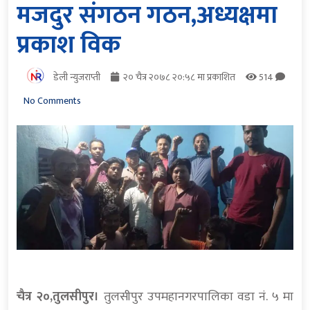
मजदुर संगठन गठन,अध्यक्षमा
प्रकाश विक
डेली न्युजराप्ती
२० चैत्र २०७८ २०:५८ मा प्रकाशित
514
No Comments
चैत्र २०,तुलसीपुर।
तुलसीपुर उपमहानगरपालिका वडा नं. ५ मा