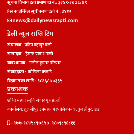
सूचना विभाग दर्ता प्रमाणपत्र नं.: ३२४९-२०७८/७९
प्रेस काउन्सिल सूचीकरण दर्ता नं.: ३४१२
news@dailynewsrapti.com
डेली न्यूज राप्ति टिम
संचालक :
प्रदिप बहादुर वली
सम्पादक :
हेमन्त प्रकाश वली
व्यवस्थापक :
मनाेज कुमार परियार
संवाददाता :
काेपिला बन्जाडे
विज्ञापनका लागि :
९८६६८७०३३५
प्रकाशक
शहिद महान स्मृति संचार गृह प्रा.ली.
कार्यालय:
तुलसीपुर उपमहानगरपालिका– ५, तुलसीपुर, दाङ
+९७७-९८४५८९७६५७, ९८०९८९६८११