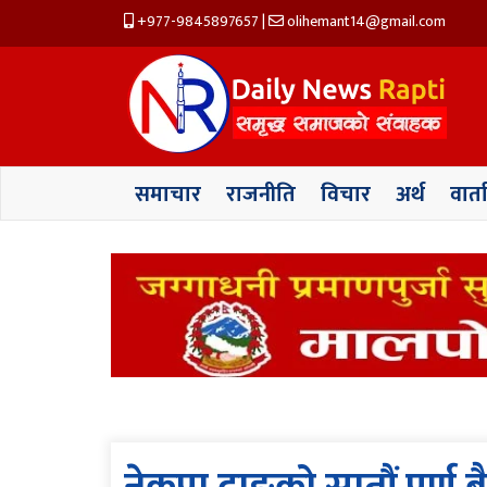
+977-9845897657
|
olihemant14@gmail.com
समाचार
राजनीति
विचार
अर्थ
वार्त