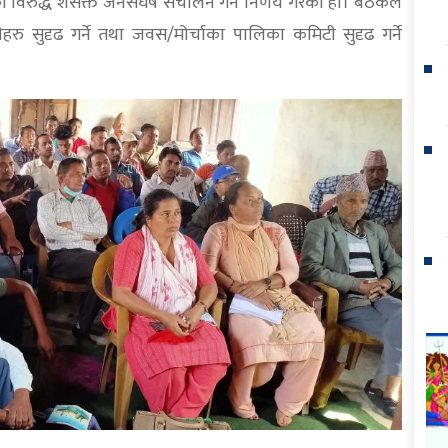
 विरुद्ध शसक्त जनसंघर्ष संचालन गर्ने निर्णय गरेको हो। बैठकले
रु सुदृढ गर्ने तथा जवस/मोर्चाका पालिका कमिटी सुदृढ गर्ने