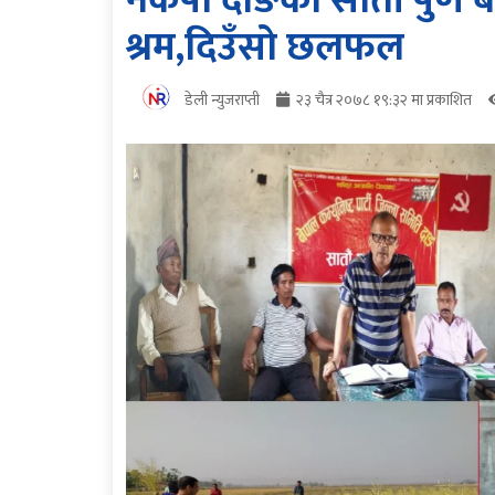
नेकपा दाङको सातौं पुर्ण
श्रम,दिउँसो छलफल
डेली न्युजराप्ती
२३ चैत्र २०७८ १९:३२ मा प्रकाशित