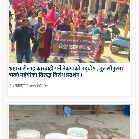
भ्रष्टाचारीलाइ कारवाही गर्ने नेकपाको उद्घोष , तुलसीपुरमा
चर्को महंगीका विरुद्ध बिरोध प्रदर्शन !
१५ फाल्गुन २०७९ १६:४७