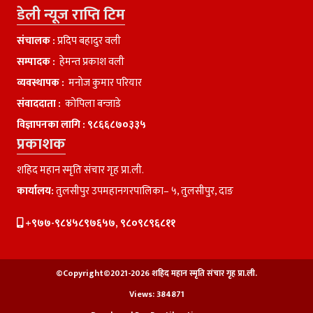
डेली न्यूज राप्ति टिम
संचालक :
प्रदिप बहादुर वली
सम्पादक :
हेमन्त प्रकाश वली
व्यवस्थापक :
मनाेज कुमार परियार
संवाददाता :
काेपिला बन्जाडे
विज्ञापनका लागि :
९८६६८७०३३५
प्रकाशक
शहिद महान स्मृति संचार गृह प्रा.ली.
कार्यालय:
तुलसीपुर उपमहानगरपालिका– ५, तुलसीपुर, दाङ
+९७७-९८४५८९७६५७, ९८०९८९६८११
©Copyright©2021-2026 शहिद महान स्मृति संचार गृह प्रा.ली.
Views:
384871