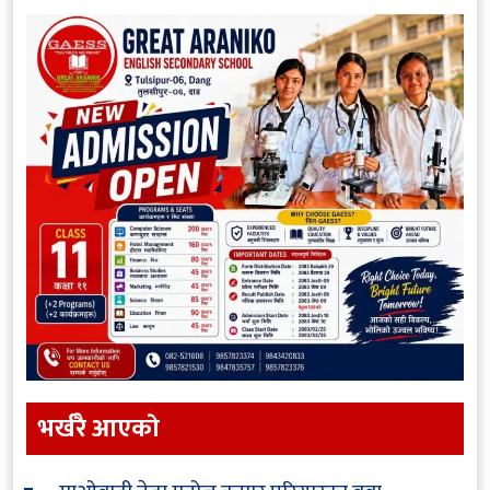
भर्खरै आएकाे