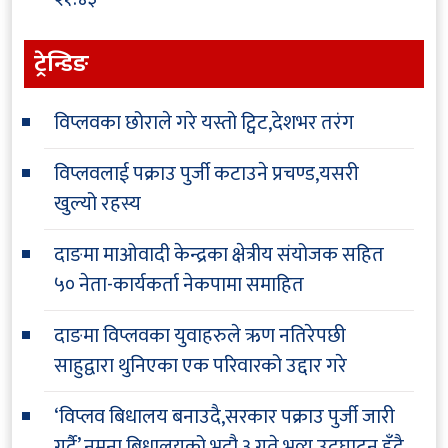
ट्रेन्डिङ
विप्लवका छोराले गरे यस्तो ट्विट,देशभर तरंग
विप्लवलाई पक्राउ पुर्जी कटाउने प्रचण्ड,यसरी
खुल्यो रहस्य
दाङमा माओवादी केन्द्रका क्षेत्रीय संयोजक सहित
५० नेता-कार्यकर्ता नेकपामा समाहित
दाङमा विप्लवका युवाहरुले ऋण नतिरेपछी
साहुद्वारा थुनिएका एक परिवारको उद्दार गरे
‘विप्लव बिधालय बनाउदै,सरकार पक्राउ पुर्जी जारी
गर्दै’ नमुना बिधालयको भदौ ३ गते भव्य उद्घाटन हुँदै