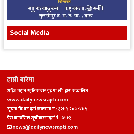
Social Media
हाम्राे बारेमा
शहिद महान स्मृति संचार गृह प्रा.ली. द्वारा सन्चालित
www.dailynewsrapti.com
सूचना विभाग दर्ता प्रमाणपत्र नं.: ३२४९-२०७८/७९
प्रेस काउन्सिल सूचीकरण दर्ता नं.: ३४१२
news@dailynewsrapti.com