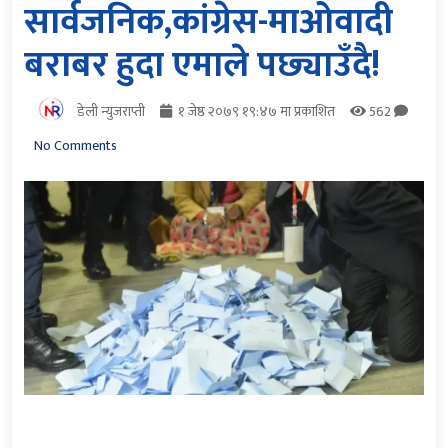
सार्वजनिक,कांग्रेस-माओवादी
बराबर हुदा एमाले पछ्याउँदै!
डेली न्युजराप्ती
१ जेष्ठ २०७९ १९:४७ मा प्रकाशित
562
No Comments