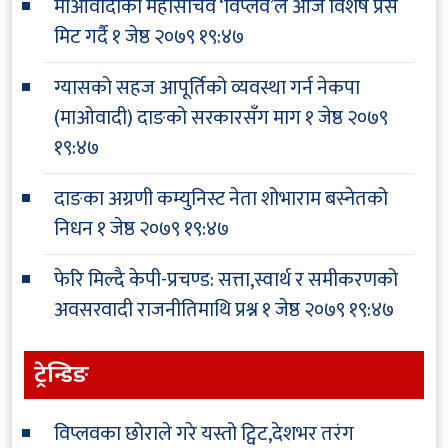
माओवादीका महासचिव ‘विप्लव’ले आज विशेष प्रेस
मिट गर्दै
१ जेष्ठ २०७९ १९:४७
ग्यासको सहज आपूर्तिको व्यवस्था गर्न नेकपा
(माओवादी) दाङको सरकारसँग माग
१ जेष्ठ २०७९
१९:४७
दाङका अग्रणी कम्युनिस्ट नेता शोभाराम बस्नेतको
निधन
१ जेष्ठ २०७९ १९:४७
फेरि मिल्दै केपी-प्रचण्ड: सत्ता,स्वार्थ र समीकरणको
अवसरवादी राजनीतिमाथि प्रश्न
१ जेष्ठ २०७९ १९:४७
ट्रेन्डिङ
विप्लवका छोराले गरे यस्तो ट्विट,देशभर तरंग