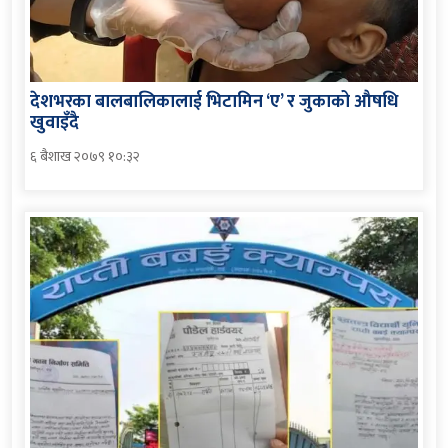
देशभरका बालबालिकालाई भिटामिन ‘ए’ र जुकाको औषधि
खुवाइँदै
६ बैशाख २०७९ १०:३२