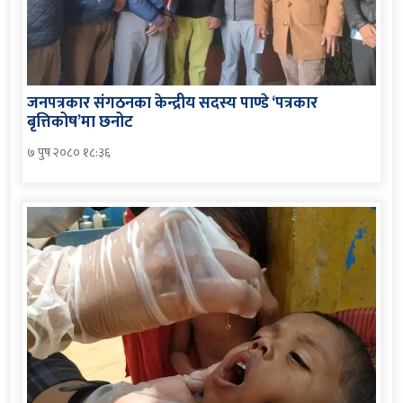
जनपत्रकार संगठनका केन्द्रीय सदस्य पाण्डे ‘पत्रकार
बृत्तिकोष’मा छनोट
७ पुष २०८० १८:३६