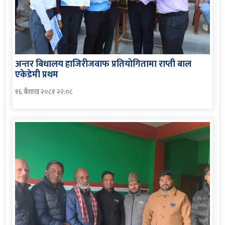
अन्तर बिधालय हाजिरीजवाफ प्रतियोगितामा राप्ती बाल
एकेडेमी प्रथम
१६ बैशाख २०८१ २२:०८