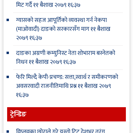
मिट गर्दै
११ बैशाख २०७९ १६:३७
ग्यासको सहज आपूर्तिको व्यवस्था गर्न नेकपा
(माओवादी) दाङको सरकारसँग माग
११ बैशाख
२०७९ १६:३७
दाङका अग्रणी कम्युनिस्ट नेता शोभाराम बस्नेतको
निधन
११ बैशाख २०७९ १६:३७
फेरि मिल्दै केपी-प्रचण्ड: सत्ता,स्वार्थ र समीकरणको
अवसरवादी राजनीतिमाथि प्रश्न
११ बैशाख २०७९
१६:३७
ट्रेन्डिङ
विप्लवका छोराले गरे यस्तो ट्विट,देशभर तरंग