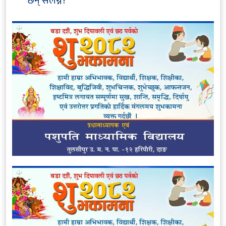
छन् संलग्न?