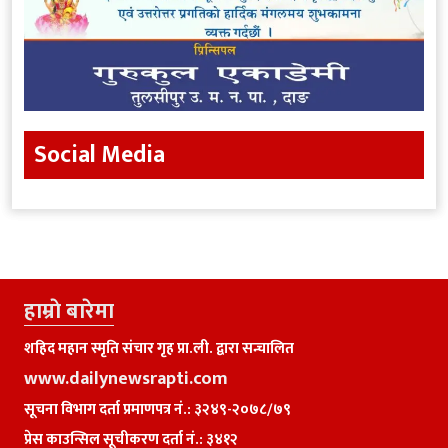
Social Media
हाम्राे बारेमा
शहिद महान स्मृति संचार गृह प्रा.ली. द्वारा सन्चालित
www.dailynewsrapti.com
सूचना विभाग दर्ता प्रमाणपत्र नं.: ३२४९-२०७८/७९
प्रेस काउन्सिल सूचीकरण दर्ता नं.: ३४१२