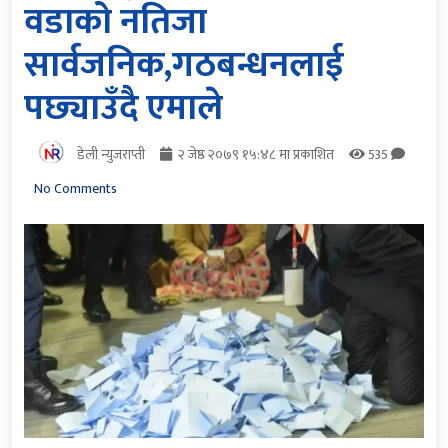
वडाको नतिजा
सार्वजनिक,गठबन्धनलाई
पछ्याउँदै एमाले
डेली न्युजराप्ती
२ जेष्ठ २०७९ १५:४८ मा प्रकाशित
535
No Comments