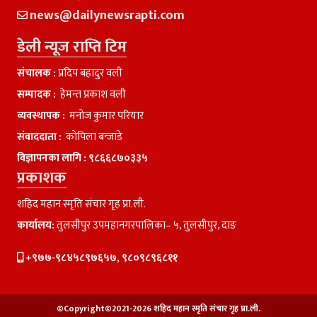
news@dailynewsrapti.com
डेली न्यूज राप्ति टिम
संचालक :
प्रदिप बहादुर वली
सम्पादक :
हेमन्त प्रकाश वली
व्यवस्थापक :
मनाेज कुमार परियार
संवाददाता :
काेपिला बन्जाडे
विज्ञापनका लागि :
९८६६८७०३३५
प्रकाशक
शहिद महान स्मृति संचार गृह प्रा.ली.
कार्यालय:
तुलसीपुर उपमहानगरपालिका– ५, तुलसीपुर, दाङ
+९७७-९८४५८९७६५७, ९८०९८९६८११
©Copyright©2021-2026 शहिद महान स्मृति संचार गृह प्रा.ली.