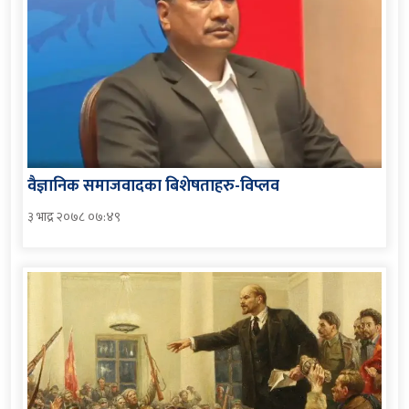
वैज्ञानिक समाजवादका बिशेषताहरु-विप्लव
३ भाद्र २०७८ ०७:४९