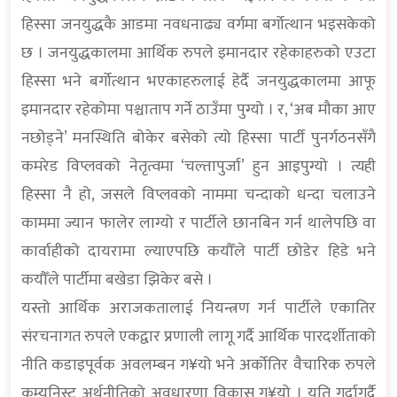
हिस्सा जनयुद्धकै आडमा नवधनाढ्य वर्गमा बर्गोत्थान भइसकेको
छ । जनयुद्धकालमा आर्थिक रुपले इमानदार रहेकाहरुको एउटा
हिस्सा भने बर्गोत्थान भएकाहरुलाई हेर्दै जनयुद्धकालमा आफू
इमानदार रहेकोमा पश्चाताप गर्ने ठाउँमा पुग्यो । र, ‘अब मौका आए
नछोड्ने’ मनस्थिति बोकेर बसेको त्यो हिस्सा पार्टी पुनर्गठनसँगै
कमरेड विप्लवको नेतृत्वमा ‘चल्तापुर्जा’ हुन आइपुग्यो । त्यही
हिस्सा नै हो, जसले विप्लवको नाममा चन्दाको धन्दा चलाउने
काममा ज्यान फालेर लाग्यो र पार्टीले छानबिन गर्न थालेपछि वा
कार्वाहीको दायरामा ल्याएपछि कयौँले पार्टी छोडेर हिडे भने
कयौँले पार्टीमा बखेडा झिकेर बसे ।
यस्तो आर्थिक अराजकतालाई नियन्त्रण गर्न पार्टीले एकातिर
संरचनागत रुपले एकद्वार प्रणाली लागू गर्दै आर्थिक पारदर्शीताको
नीति कडाइपूर्वक अवलम्बन ग¥यो भने अर्कोतिर वैचारिक रुपले
कम्युनिस्ट अर्थनीतिको अवधारणा विकास ग¥यो । यति गर्दागर्दै