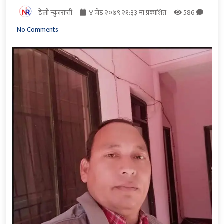
डेली न्युजराप्ती
४ जेष्ठ २०७९ २१:३३ मा प्रकाशित
586
No Comments