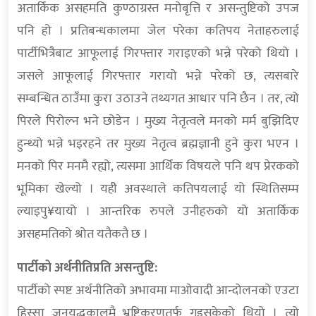
अतार्किक असहमति कुण्ठाग्रस्त मनोबृत्ति र असन्तुष्टिको उपज
पनि हो । प्रतिबन्धकालमा जेल परेका कतिपय नेताहरुलाई
पार्टीभित्रैबाट आफूलाई गिरफ्तार गराइएको भन्ने परेको थियो ।
जसले आफूलाई गिरफ्तार गरायो भन्ने परेको छ, त्यसबारे
सम्बन्धित ठाउँमा कुरा उठाउने तथ्यगत आधार पनि छैन । तर, त्यो
पिरले पिरोल्न भने छोडेन । मुख्य नेतृत्वले मनको मर्म बुझिदिए
हुन्थ्यो भन्ने भइरहने तर मुख्य नेतृत्व ब्रह्मज्ञानी हुने कुरा भएन ।
मनको पिर मनमै रह्यो, त्यसमा आर्थिक विषयले पनि थप प्रेरकको
भूमिका खेल्यो । यहीे अवस्थाले कतिपयलाई यो स्थितिसम्म
ल्याइपु¥यायो । आन्तरिक रुपले उनीहरुको यो अतार्किक
असहमतिको श्रोत यतैकतै छ ।
पार्टीको अर्थनीतिप्रति असन्तुष्टि:
पार्टीको स्पष्ट अर्थनीतिको अभावमा माओवादी आन्दोलनको एउटा
हिस्सा जनयुद्धकालमै भ्रष्टिकरणतर्फ गइसकेको थियो । त्यो