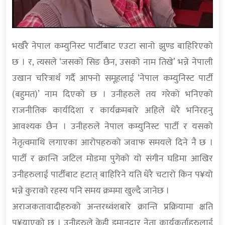
भर्खरै नेपाल कम्युनिस्ट पार्टीबाट एउटा सानो झुण्ड बाहिरिएको
छ । र, त्यसले ‘जसको सिङ छैन, उसको नाम तिखे’ भन्ने नेपाली
उखान चरित्रार्थ गर्दै आफ्नो समूहलाई ‘नेपाल कम्युनिस्ट पार्टी
(बहुमत)’ नाम दिएको छ । उनीहरुले तय गरेको भनिएको
राजनीतिक कार्यदिशा र कार्यक्रमबारे अहिले धेरै भनिरहनु
आवश्यक छैन । उनीहरुले नेपाल कम्युनिस्ट पार्टी र यसको
नेतृत्वमाथि लगाएका आरोपहरुको जवाफ समयले दिने नै छ ।
पार्टी र क्रान्ति जटिल मोडमा पुगेको यो संगीन घडिमा आखिर
उनीहरुलाई पार्टीबाट हटात् बाहिरिने यति धेरै चटारो किन प¥यो
भन्ने कुराको रहस्य पनि समय क्रममा खुल्दै जानेछ ।
अराजकतावादीहरुको अन्तरध्वंशबारे क्रान्ति प्रक्रियामा क्षति
पु¥याएको छ । उनीहरुले केही इमानदार नेता कार्यकर्ताहरुलाई