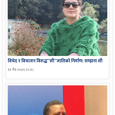
विभेद र विभाजन विरुद्ध”सी”जातिको निर्माण: सम्झना सी
११ चैत्र २०७९ २०:१८