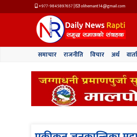
+977-9845897657
|
olihemant14@gmail.com
समाचार
राजनीति
विचार
अर्थ
वार्त