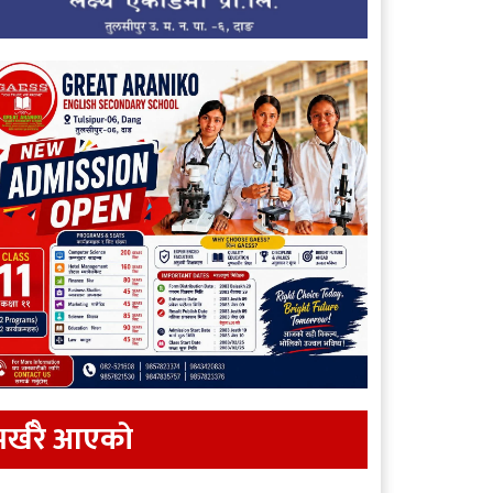
र्खरै आएकाे