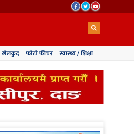
खेलकुद
फाेटाे फीचर
स्वास्थ्य / शिक्षा