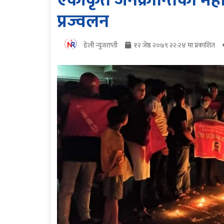
एकीकृत जनक्रान्तिका मह
प्रज्वलन
डेली न्युजराप्ती
१२ जेष्ठ २०७९ २२:२४ मा प्रकाशित