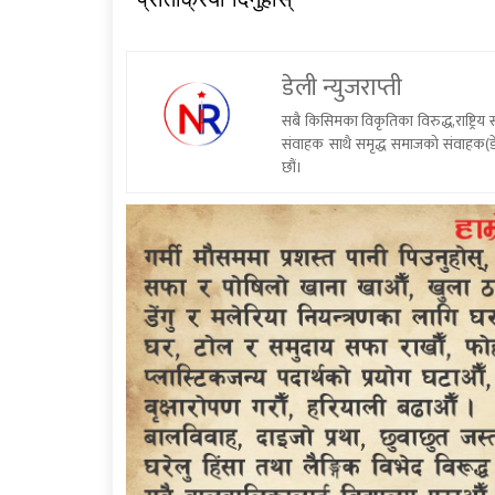
डेली न्युजराप्ती
सबै किसिमका विकृतिका विरुद्ध,राष्ट्रि
संवाहक साथै समृद्ध समाजको संवाहक(डे
छौं।