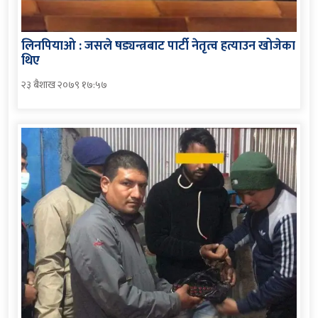
लिनपियाओ : जसले षड्यन्त्रबाट पार्टी नेतृत्व हत्याउन खोजेका
थिए
२३ बैशाख २०७९ १७:५७