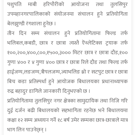
पशुपति माबी हरिपौरीको आयोजना तथा तुलसिपुर
उपमहानगरपालिकाको संयोजनमा संचालन हुने प्रतियोगिता
बेलझुण्डी रंगशाला हुनेछ ।
तीन दिन सम्म संचालन हुने प्रतियोगितामा फिल्ड तर्फ
भलिबल,कबडी, छात्र र छात्रा त्यस्तै ऎथ्लेटिक्स ट्रयाक तर्फ
१००,२००,४००,८००,१५००,३००० मिटर छात्र र छात्रा दौड,१००
गुणा ४०० र ४ गुणा ४०० छात्र र छात्रा रिले दौड तथा फिल्ड तर्फ
हाईजम्प,लङजम्प,त्रीपलजम्प,ज्याभलिङ थ्रो र सटपुट छात्र र छात्रा
बिच कडा प्रतिस्पर्धा हुने आयोजक बिधालयका प्रधानाध्यापक
रुद्र बहादुर डागिले जानकारी दिनुभएको छ ।
प्रतियोगितामा तुलसिपुर नगर क्षेत्रका सामुदायिक तथा निजि गरि
दुई दर्जन बढी बिधालयको सहभागिता रहनेछ भने बिधालयमा
कक्षा १२ सम्म अध्ययन गर्ने १८ बर्ष उमेर सम्मका छात्र-छात्राले मात्र
भाग लिन पाउनेछ्न् ।