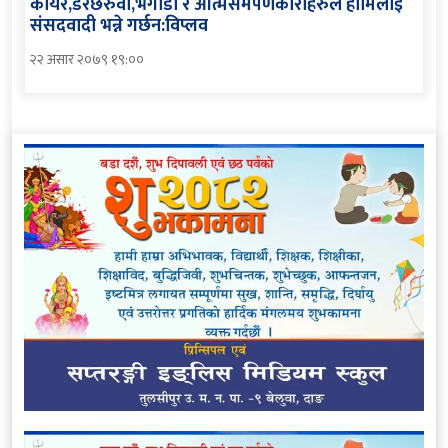
कायर,डरछेरुवा,भगौडा र आत्मसमर्पणकारीहरुले हामिलाइ
संसदवादी भन्ने गर्छन:विप्लव
२२ असार २०७९ १९:००