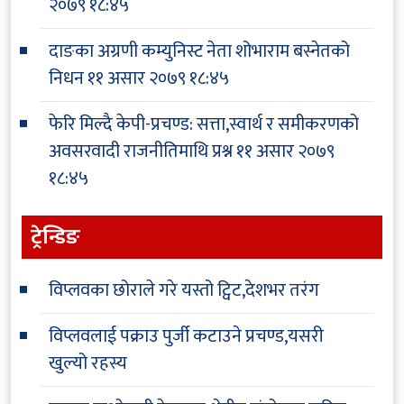
२०७९ १८:४५
दाङका अग्रणी कम्युनिस्ट नेता शोभाराम बस्नेतको
निधन
११ असार २०७९ १८:४५
फेरि मिल्दै केपी-प्रचण्ड: सत्ता,स्वार्थ र समीकरणको
अवसरवादी राजनीतिमाथि प्रश्न
११ असार २०७९
१८:४५
ट्रेन्डिङ
विप्लवका छोराले गरे यस्तो ट्विट,देशभर तरंग
विप्लवलाई पक्राउ पुर्जी कटाउने प्रचण्ड,यसरी
खुल्यो रहस्य