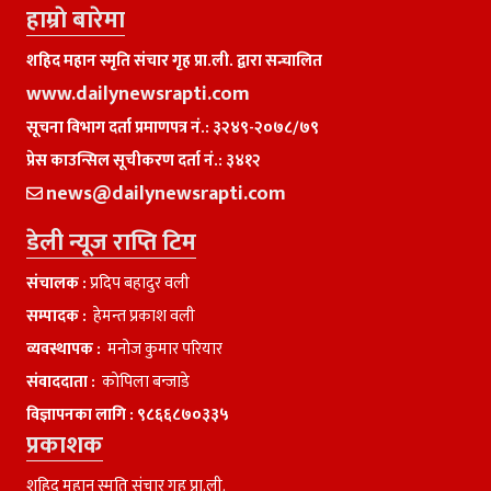
हाम्राे बारेमा
शहिद महान स्मृति संचार गृह प्रा.ली. द्वारा सन्चालित
www.dailynewsrapti.com
सूचना विभाग दर्ता प्रमाणपत्र नं.: ३२४९-२०७८/७९
प्रेस काउन्सिल सूचीकरण दर्ता नं.: ३४१२
news@dailynewsrapti.com
डेली न्यूज राप्ति टिम
संचालक :
प्रदिप बहादुर वली
सम्पादक :
हेमन्त प्रकाश वली
व्यवस्थापक :
मनाेज कुमार परियार
संवाददाता :
काेपिला बन्जाडे
विज्ञापनका लागि :
९८६६८७०३३५
प्रकाशक
शहिद महान स्मृति संचार गृह प्रा.ली.