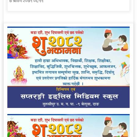
७ श्रावण २०७९ ०६:५९