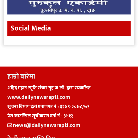
Social Media
हाम्राे बारेमा
शहिद महान स्मृति संचार गृह प्रा.ली. द्वारा सन्चालित
www.dailynewsrapti.com
सूचना विभाग दर्ता प्रमाणपत्र नं.: ३२४९-२०७८/७९
प्रेस काउन्सिल सूचीकरण दर्ता नं.: ३४१२
news@dailynewsrapti.com