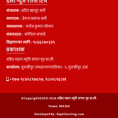
डेली न्यूज राप्ति टिम
संचालक :
प्रदिप बहादुर वली
सम्पादक :
हेमन्त प्रकाश वली
व्यवस्थापक :
मनाेज कुमार परियार
संवाददाता :
काेपिला बन्जाडे
विज्ञापनका लागि :
९८६६८७०३३५
प्रकाशक
शहिद महान स्मृति संचार गृह प्रा.ली.
कार्यालय:
तुलसीपुर उपमहानगरपालिका– ५, तुलसीपुर, दाङ
+९७७-९८४५८९७६५७, ९८०९८९६८११
©Copyright©2021-2026 शहिद महान स्मृति संचार गृह प्रा.ली.
Views:
384264
Developed By :
Raptihosting.com