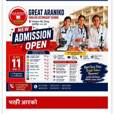
भर्खरै आएकाे