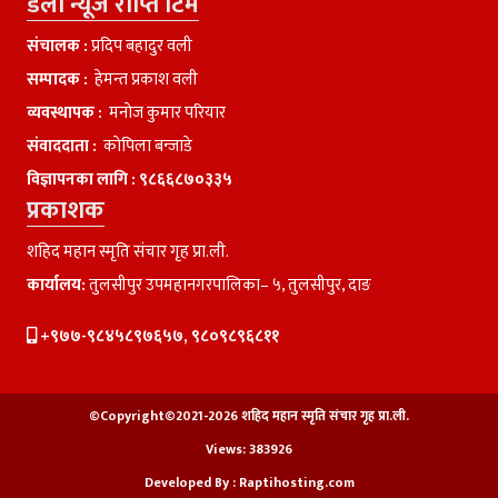
डेली न्यूज राप्ति टिम
संचालक :
प्रदिप बहादुर वली
सम्पादक :
हेमन्त प्रकाश वली
व्यवस्थापक :
मनाेज कुमार परियार
संवाददाता :
काेपिला बन्जाडे
विज्ञापनका लागि :
९८६६८७०३३५
प्रकाशक
शहिद महान स्मृति संचार गृह प्रा.ली.
कार्यालय:
तुलसीपुर उपमहानगरपालिका– ५, तुलसीपुर, दाङ
+९७७-९८४५८९७६५७, ९८०९८९६८११
©Copyright©2021-2026 शहिद महान स्मृति संचार गृह प्रा.ली.
Views:
383926
Developed By :
Raptihosting.com