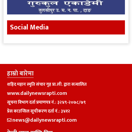
Social Media
हाम्राे बारेमा
शहिद महान स्मृति संचार गृह प्रा.ली. द्वारा सन्चालित
www.dailynewsrapti.com
सूचना विभाग दर्ता प्रमाणपत्र नं.: ३२४९-२०७८/७९
प्रेस काउन्सिल सूचीकरण दर्ता नं.: ३४१२
news@dailynewsrapti.com