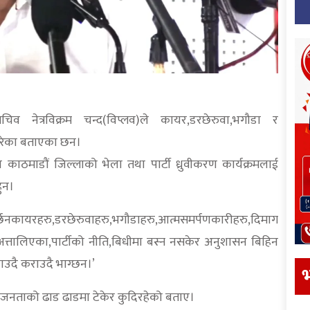
चिव नेत्रविक्रम चन्द(विप्लव)ले कायर,डरछेरुवा,भगौडा र
गरेका बताएका छन।
 काठमाडौं जिल्लाको भेला तथा पार्टी ध्रुवीकरण कार्यक्रमलाई
ुन।
गर्छनकायरहरु,डरछेरुवाहरु,भगौडाहरु,आत्मसमर्पणकारीहरु,दिमाग
ट अत्तालिएका,पार्टीको नीति,बिधीमा बस्न नसकेर अनुशासन बिहिन
ाउदै कराउदै भाग्छन।’
भ
 जनताको ढाड ढाडमा टेकेर कुदिरहेको बताए।