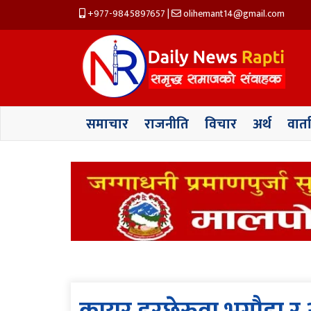
+977-9845897657
|
olihemant14@gmail.com
समाचार
राजनीति
विचार
अर्थ
वार्त