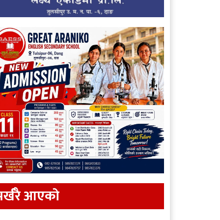
र्खरै आएकाे