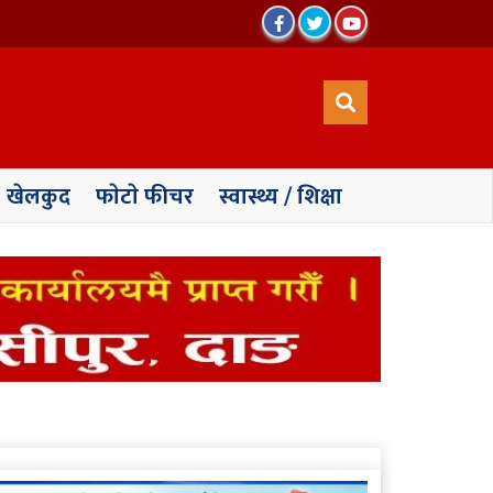
खेलकुद
फाेटाे फीचर
स्वास्थ्य / शिक्षा