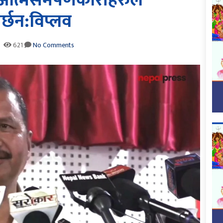
आत्मसमर्पणकारीहरुले
र्छन:विप्लव
621
No Comments