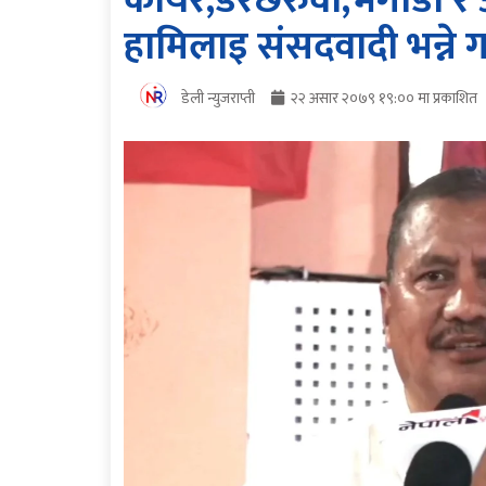
कायर,डरछेरुवा,भगौडा र 
हामिलाइ संसदवादी भन्ने ग
डेली न्युजराप्ती
२२ असार २०७९ १९:०० मा प्रकाशित