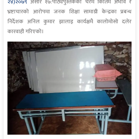
२४)२०७९
असार १७:पाठ्यपुस्तकको चरम किर्तिम अभाव र
भ्रष्टाचारको आरोपमा जनक शिक्षा सामाग्री केन्द्रका प्रबन्ध
निर्देशक अनिल कुमार झालाइ कार्यक्षमै कालोमोसो दलेर
कारवाही गरिएको।