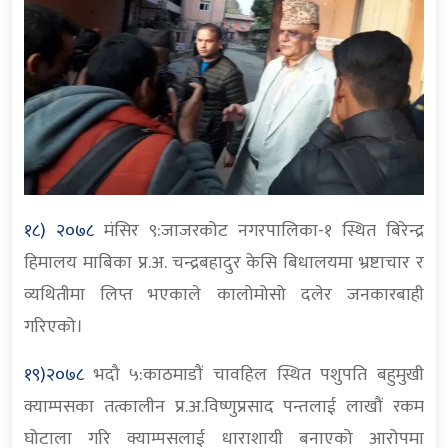
१८) २०७८
मंसिर ९:जाजरकोट नगरपालिका-१ स्थित बिरेन्द्र
हिमालय माबिका प्र.अ. चन्द्रबहादुर केसि बिधालयमा भ्रष्टाचार र
व्यथितीमा लिप्त भएकाले कालोमोसो दलेर जनकारबाही
गरिएको।
१९)२०७८
भदौ ५:काठमाडौं चावहिल स्थित पशुपति बहुमुखी
क्याम्पसका तत्कालीन प्र.अ.विष्णुप्रसाद पन्तलाई लाखौं रकम
घोटाला गरि क्याम्पसलाई धाराशायी बनाएको आरोपमा