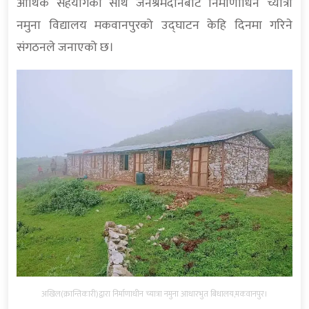
आर्थिक सहयोगका साथै जनश्रमदानबाट निर्माणाधिन च्यात्रा
नमुना विद्यालय मकवानपुरको उद्घाटन केहि दिनमा गरिने
संगठनले जनाएको छ।
अखिल(क्रान्तिकारी)द्वारा निर्माणाधीन च्यात्रा नमुना आधारभुत बिधालय,मकवानपुर।