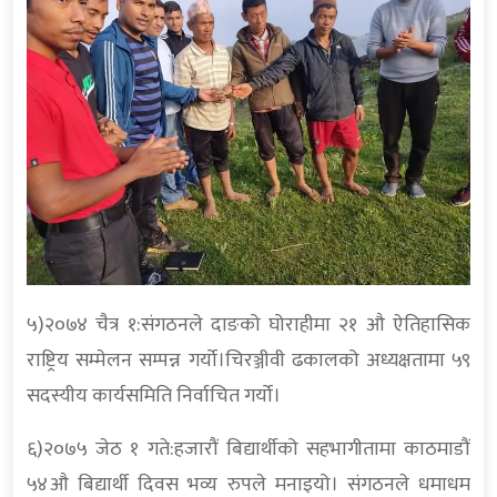
५)२०७४ चैत्र १:संगठनले दाङको घोराहीमा २१ औ ऐतिहासिक
राष्ट्रिय सम्मेलन सम्पन्न गर्यो।चिरञ्जीवी ढकालको अध्यक्षतामा ५९
सदस्यीय कार्यसमिति निर्वाचित गर्यो।
६)२०७५ जेठ १ गते:हजारौं बिद्यार्थीको सहभागीतामा काठमाडौं
५४औ बिद्यार्थी दिवस भव्य रुपले मनाइयो। संगठनले धमाधम