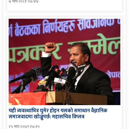
७ माघ २०८१ ०७:४७
यही व्यवस्थाभित्र घुमेर होइन यसको समाधान वैज्ञानिक
समाजवादमा खोज्नुपर्छ: महासचिव विप्लव
२५ माघ २०७९ १७:१०