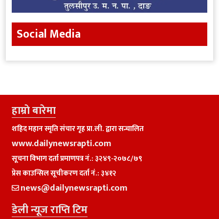
Social Media
हाम्राे बारेमा
शहिद महान स्मृति संचार गृह प्रा.ली. द्वारा सन्चालित
www.dailynewsrapti.com
सूचना विभाग दर्ता प्रमाणपत्र नं.: ३२४९-२०७८/७९
प्रेस काउन्सिल सूचीकरण दर्ता नं.: ३४१२
news@dailynewsrapti.com
डेली न्यूज राप्ति टिम