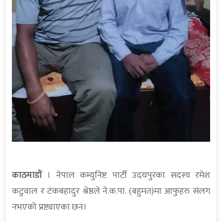
काठमाडौं
। नेपाल कम्युनिष्ट पार्टी उदयपुरका सदस्य रमेश
कटुवाल र टंकबहादुर श्रेष्ठले ने.क.पा. (बहुमत)मा आफुहरु संलग
नभएको प्रष्ट्याएका छन।