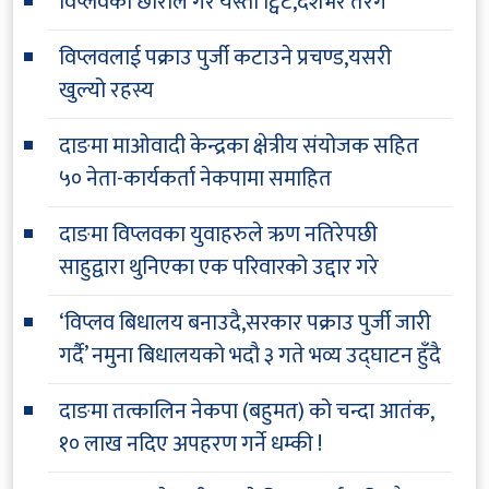
विप्लवका छोराले गरे यस्तो ट्विट,देशभर तरंग
विप्लवलाई पक्राउ पुर्जी कटाउने प्रचण्ड,यसरी
खुल्यो रहस्य
दाङमा माओवादी केन्द्रका क्षेत्रीय संयोजक सहित
५० नेता-कार्यकर्ता नेकपामा समाहित
दाङमा विप्लवका युवाहरुले ऋण नतिरेपछी
साहुद्वारा थुनिएका एक परिवारको उद्दार गरे
‘विप्लव बिधालय बनाउदै,सरकार पक्राउ पुर्जी जारी
गर्दै’ नमुना बिधालयको भदौ ३ गते भव्य उद्घाटन हुँदै
दाङमा तत्कालिन नेकपा (बहुमत) को चन्दा आतंक,
१० लाख नदिए अपहरण गर्ने धम्की !