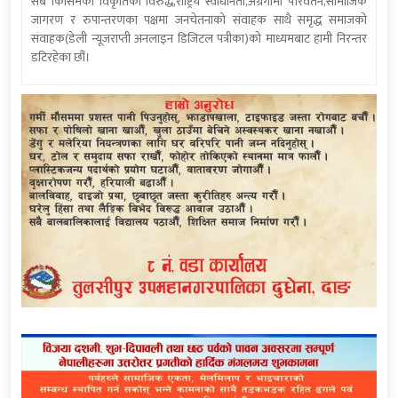
सबै किसिमका विकृतिका विरुद्ध,राष्ट्रिय स्वाधीनता,अग्रगामी परिवर्तन,सामाजिक
जागरण र रुपान्तरणका पक्षमा जनचेतनाको संवाहक साथै समृद्ध समाजको
संवाहक(डेली न्यूजराप्ती अनलाइन डिजिटल पत्रीका)को माध्यमबाट हामी निरन्तर
डटिरहेका छौं।