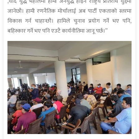
,यदि युद्ध भैहालेमा हामी जनयुद्ध होइन राष्ट्रिय प्रतिरोध युद्दमा
जानेछौ। हामी रणनैतिक मोर्चालाई अब पार्टी एकताको स्तरमा
विकास गर्न चाहान्छौ। हामिले चुनाव प्रयोग गर्ने भए पनि,
बहिस्कार गर्ने भए पनि एउटै कार्यनीतिमा जानू पर्छ।”