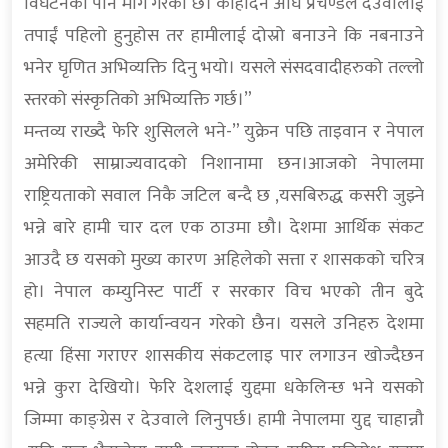
विघटनको पनि माग गरेको छ। केहिदिन अघि प्रचण्डले देउवालाई
तपाईं पहिलो हुनुहोस तर हामीलाई दोस्रो बनाउने कि नबनाउने
भनेर घृणित अभिव्यक्ति दिनु भयो। यसले संसदवादीहरुको तल्लो
स्तरको संस्कृतिको अभिव्यक्ति गर्छ।”
मन्तव्य राख्दै फेरि शुसिलले भने-” युक्रेन पछि ताइवान र नेपाल
अमेरिकी साम्राज्यवादको निशानामा छन।आजको नेपालमा
राष्ट्रियताको सवाल निकै जटिल बन्दै छ ,यसबिरुद्ध कसरी जुझ्ने
भन्ने बारे हामी चार दल एक ठाउमा छौ। देशमा आर्थिक संकट
आउदै छ यसको मुख्य कारण अहिलेको सत्ता र शासकको चरित्र
हो। नेपाल कम्युनिस्ट पार्टी र सरकार विच भएको तीन बुदे
सहमति राज्यले कार्यान्वयन गरेको छैन। यसले उनिहरु देशमा
हत्या हिंसा गराएर शासकीय संकटलाइ पार लगाउन खोज्दैछन
भन्ने कुरा देखियो। फेरि देशलाई युद्दमा धकेलिन्छ भने यसको
जिम्मा काङ्ग्रेस र देउवाले लिनुपर्छ। हामी नेपालमा युद्द चाहान्नौ