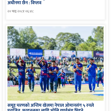
अधीनमा छैन : विप्लव
२० भाद्र २०८१ ०६:४८
समूह चरणको अन्तिम खेलमा नेपाल ओमानसंग ५ रनले
पराजित, फाइनलका लागि भोलि युएईसंग भिड्ने