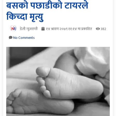
बसको पछाडीको टायरले
किच्दा मृत्युु
डेली न्युजराप्ती
१४ श्रावण २०७९ ११:१४ मा प्रकाशित
382
No Comments