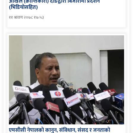
अखिल (क्रान्तिकारी) दाङद्वारा बिजौरीमा प्रदर्शन
(भिडियोसहित)
११ श्रावण २०७८ १७:५३
एमसीसी नेपालको कानुन, संविधान, संसद र जनताको