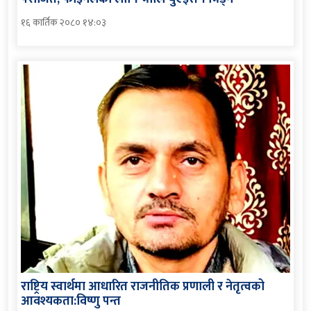
१६ कार्तिक २०८० १४:०३
राष्ट्रिय स्वार्थमा आधारित राजनीतिक प्रणाली र नेतृत्वको
आवश्यकता:विष्णु पन्त