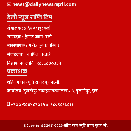
news@dailynewsrapti.com
डेली न्यूज राप्ति टिम
संचालक :
प्रदिप बहादुर वली
सम्पादक :
हेमन्त प्रकाश वली
व्यवस्थापक :
मनाेज कुमार परियार
संवाददाता :
काेपिला बन्जाडे
विज्ञापनका लागि :
९८६६८७०३३५
प्रकाशक
शहिद महान स्मृति संचार गृह प्रा.ली.
कार्यालय:
तुलसीपुर उपमहानगरपालिका– ५, तुलसीपुर, दाङ
+९७७-९८४५८९७६५७, ९८०९८९६८११
©Copyright©2021-2026 शहिद महान स्मृति संचार गृह प्रा.ली.