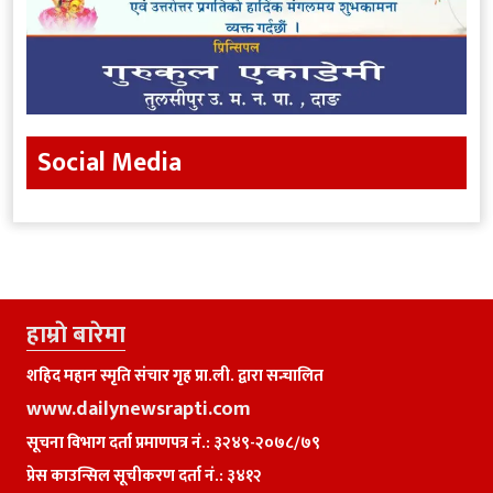
Social Media
हाम्राे बारेमा
शहिद महान स्मृति संचार गृह प्रा.ली. द्वारा सन्चालित
www.dailynewsrapti.com
सूचना विभाग दर्ता प्रमाणपत्र नं.: ३२४९-२०७८/७९
प्रेस काउन्सिल सूचीकरण दर्ता नं.: ३४१२