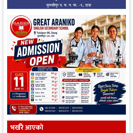
भर्खरै आएकाे