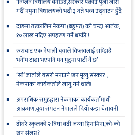
‘विप्लव बिधालय बनाउदै,सरकार पक्राउ पुर्जी जारी
गर्दै’ नमुना बिधालयको भदौ ३ गते भव्य उद्घाटन हुँदै
दाङमा तत्कालिन नेकपा (बहुमत) को चन्दा आतंक,
१० लाख नदिए अपहरण गर्ने धम्की !
रुसबाट एक नेपाली युवाले विप्लवलाई सम्झिदै
भने‘म टाढा भएपनि मन मुटुमा पार्टी नै छ’
‘सी’ जातीले यसरी मनाउने छन मृत्यु संस्कार ,
नेकपाका कार्यकर्ताले लागु गर्न थाले!
अपराधिक समुहद्वारा नेकपाका कार्यकर्तामाथी
आक्रमण,युवा संगठन नेपालले दियो कडा चेतावनी
दोघरे स्कुलको २ बिघा बढी जग्गा हिनामिना,को-को
छन् संलग्न?