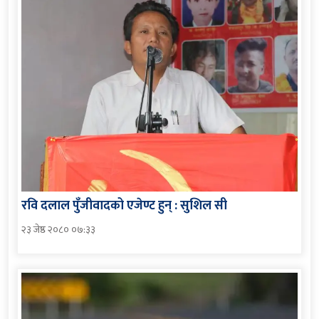
रवि दलाल पुँजीवादको एजेण्ट हुन् : सुशिल सी
२३ जेष्ठ २०८० ०७:३३