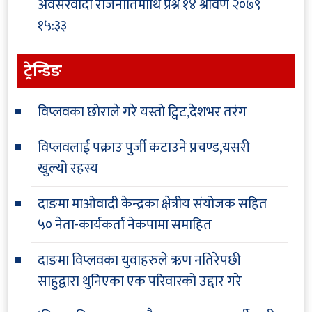
अवसरवादी राजनीतिमाथि प्रश्न
१४ श्रावण २०७९
१५:३३
ट्रेन्डिङ
विप्लवका छोराले गरे यस्तो ट्विट,देशभर तरंग
विप्लवलाई पक्राउ पुर्जी कटाउने प्रचण्ड,यसरी
खुल्यो रहस्य
दाङमा माओवादी केन्द्रका क्षेत्रीय संयोजक सहित
५० नेता-कार्यकर्ता नेकपामा समाहित
दाङमा विप्लवका युवाहरुले ऋण नतिरेपछी
साहुद्वारा थुनिएका एक परिवारको उद्दार गरे