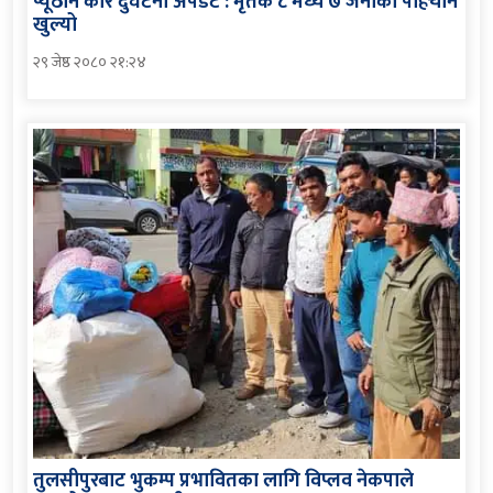
प्यूठान कार दुर्घटना अपडेट : मृतक ८ मध्ये ७ जनाको पहिचान
खुल्यो
२९ जेष्ठ २०८० २१:२४
तुलसीपुरबाट भुकम्प प्रभावितका लागि विप्लव नेकपाले