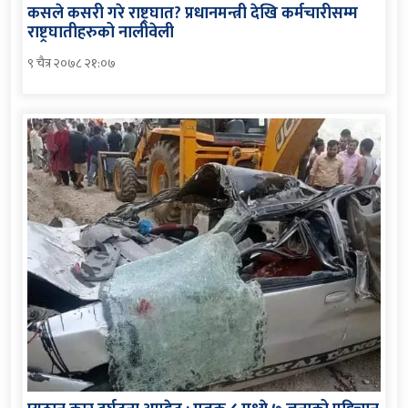
कसले कसरी गरे राष्ट्रघात? प्रधानमन्त्री देखि कर्मचारीसम्म
राष्ट्रघातीहरुको नालीवेली
९ चैत्र २०७८ २१:०७