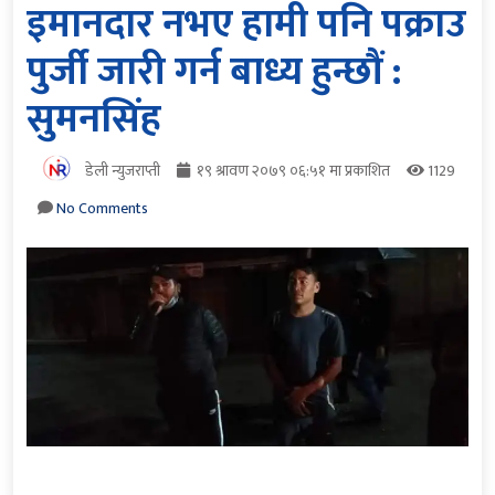
इमानदार नभए हामी पनि पक्राउ
पुर्जी जारी गर्न बाध्य हुन्छौं :
सुमनसिंह
डेली न्युजराप्ती
१९ श्रावण २०७९ ०६:५१ मा प्रकाशित
1129
No Comments