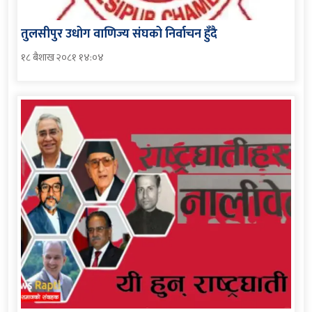
तुलसीपुर उधोग वाणिज्य संघको निर्वाचन हुँदै
१८ बैशाख २०८१ १४:०४