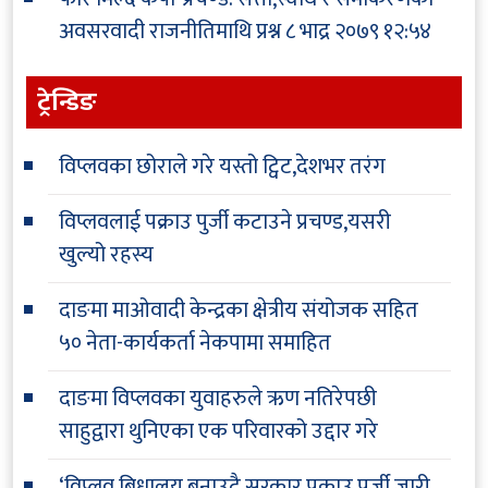
अवसरवादी राजनीतिमाथि प्रश्न
८ भाद्र २०७९ १२:५४
ट्रेन्डिङ
विप्लवका छोराले गरे यस्तो ट्विट,देशभर तरंग
विप्लवलाई पक्राउ पुर्जी कटाउने प्रचण्ड,यसरी
खुल्यो रहस्य
दाङमा माओवादी केन्द्रका क्षेत्रीय संयोजक सहित
५० नेता-कार्यकर्ता नेकपामा समाहित
दाङमा विप्लवका युवाहरुले ऋण नतिरेपछी
साहुद्वारा थुनिएका एक परिवारको उद्दार गरे
‘विप्लव बिधालय बनाउदै,सरकार पक्राउ पुर्जी जारी