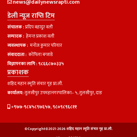
news@dailynewsrapti.com
डेली न्यूज राप्ति टिम
संचालक :
प्रदिप बहादुर वली
सम्पादक :
हेमन्त प्रकाश वली
व्यवस्थापक :
मनाेज कुमार परियार
संवाददाता :
काेपिला बन्जाडे
विज्ञापनका लागि :
९८६६८७०३३५
प्रकाशक
शहिद महान स्मृति संचार गृह प्रा.ली.
कार्यालय:
तुलसीपुर उपमहानगरपालिका– ५, तुलसीपुर, दाङ
+९७७-९८४५८९७६५७, ९८०९८९६८११
©Copyright©2021-2026 शहिद महान स्मृति संचार गृह प्रा.ली.