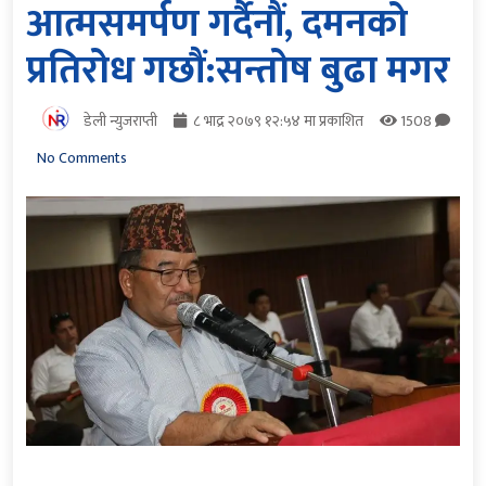
आत्मसमर्पण गर्दैनौं, दमनको
प्रतिरोध गछौं:सन्तोष बुढा मगर
डेली न्युजराप्ती
८ भाद्र २०७९ १२:५४ मा प्रकाशित
1508
No Comments