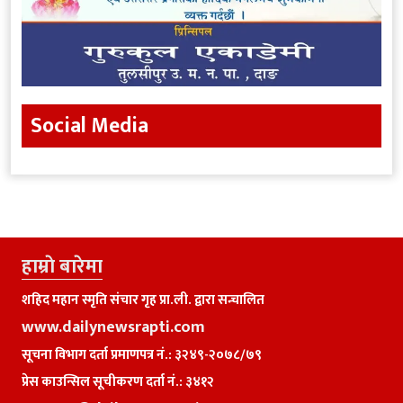
Social Media
हाम्राे बारेमा
शहिद महान स्मृति संचार गृह प्रा.ली. द्वारा सन्चालित
www.dailynewsrapti.com
सूचना विभाग दर्ता प्रमाणपत्र नं.: ३२४९-२०७८/७९
प्रेस काउन्सिल सूचीकरण दर्ता नं.: ३४१२