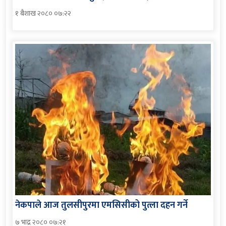
१ बैशाख २०८० ०७:२२
नेकपाले आज तुलसीपुरमा एमसिसीको पुत्ला दहन गर्ने
७ भाद्र २०८० ०७:२१