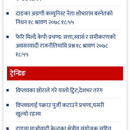
दाङका अग्रणी कम्युनिस्ट नेता शोभाराम बस्नेतको
निधन
१८ श्रावण २०७८ १८:५५
फेरि मिल्दै केपी-प्रचण्ड: सत्ता,स्वार्थ र समीकरणको
अवसरवादी राजनीतिमाथि प्रश्न
१८ श्रावण २०७८
१८:५५
ट्रेन्डिङ
विप्लवका छोराले गरे यस्तो ट्विट,देशभर तरंग
विप्लवलाई पक्राउ पुर्जी कटाउने प्रचण्ड,यसरी
खुल्यो रहस्य
दाङमा माओवादी केन्द्रका क्षेत्रीय संयोजक सहित