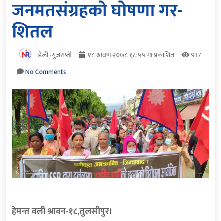
जनमतसंग्रहको घोषणा गर-
शितल
डेली न्युजराप्ती
१८ श्रावण २०७८ १८:५५ मा प्रकाशित
937
No Comments
हेमन्त वली श्रावन-१८,तुलसीपुर।