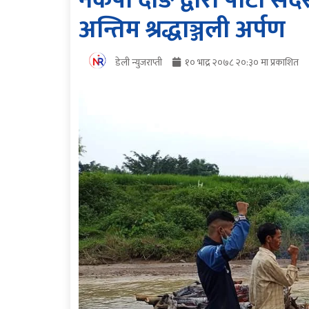
नेकपा दाङ द्वारा पार्टी स
अन्तिम श्रद्धाञ्जली अर्पण
डेली न्युजराप्ती
१० भाद्र २०७८ २०:३० मा प्रकाशित