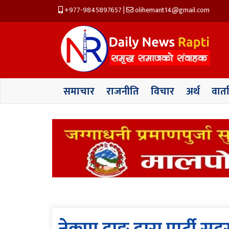
+977-9845897657
|
olihemant14@gmail.com
समाचार
राजनीति
विचार
अर्थ
वार्त