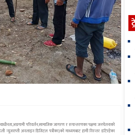
ट
य स्वाधीनता,अग्रगामी परिवर्तन,सामाजिक जागरण र रुपान्तरणका पक्षमा जनचेतनाको
ली न्यूजराप्ती अनलाइन डिजिटल पत्रीका)को माध्यमबाट हामी निरन्तर डटिरहेका