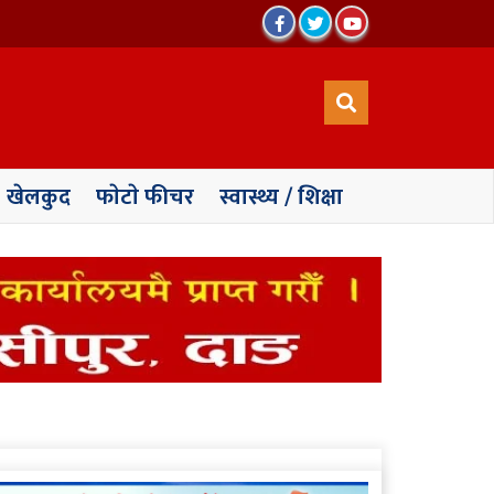
खेलकुद
फाेटाे फीचर
स्वास्थ्य / शिक्षा