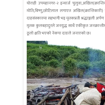
घोराही उपमहानगर-२ इन्चार्ज चुलुवा,अखिल(क्रान्त
मोति,बिष्णु,छोटिलाल लगाएत अखिल(क्रान्तिकारी)
दाहसंस्कारमा सहभागी भइ मृतकप्रती श्रद्धाञ्जली अर्प
मृतक कुलबहादुरले जनयुद्ध साथै एकीकृत जनक्रान्ती
ठूलो क्षति भएको नेकपा दाङले जनाएको छ।