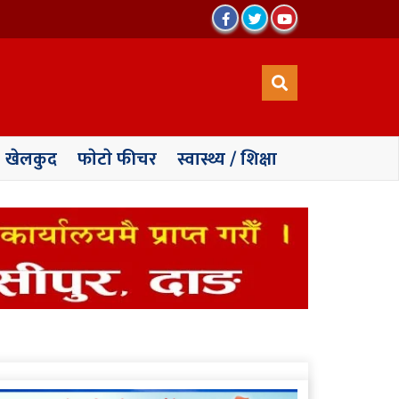
खेलकुद
फाेटाे फीचर
स्वास्थ्य / शिक्षा