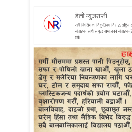
डेली न्युजराप्ती
सबै किसिमका विकृतिका विरुद्ध,राष्ट्रि
संवाहक साथै समृद्ध समाजको संवाहक(डे
छौं।