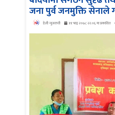
बर्दियामा संगठन सुदृढ तथ
जना पुर्व जनमुक्ति सेनाले 
डेली न्युजराप्ती
११ भाद्र २०७८ २२:०६ मा प्रकाशित