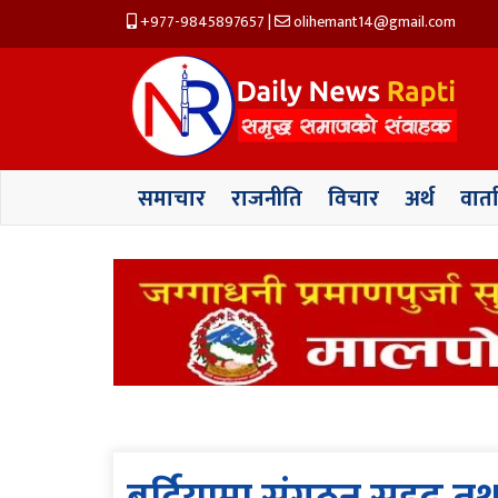
+977-9845897657
|
olihemant14@gmail.com
समाचार
राजनीति
विचार
अर्थ
वार्त