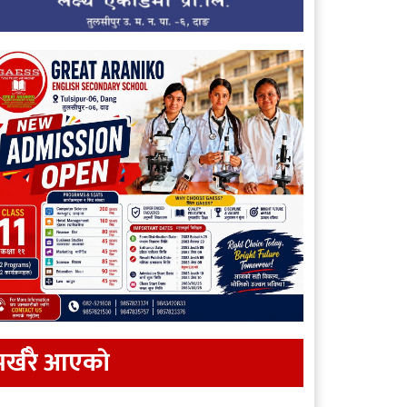
र्खरै आएकाे