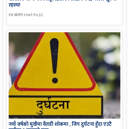
रहस्य!
१४ श्रावण २०७९ १५:३३
नयाँ वर्षको मुखैमा वैतडी शोकमा , जिप दुर्घटना हुँदा एउटै