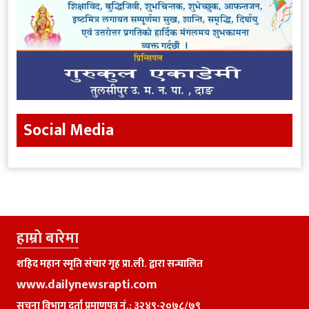
Social Media
हाम्राे बारेमा
शहिद महान स्मृति संचार गृह प्रा.ली. द्वारा सन्चालित
www.dailynewsrapti.com
सूचना विभाग दर्ता प्रमाणपत्र नं.: ३२४९-२०७८/७९