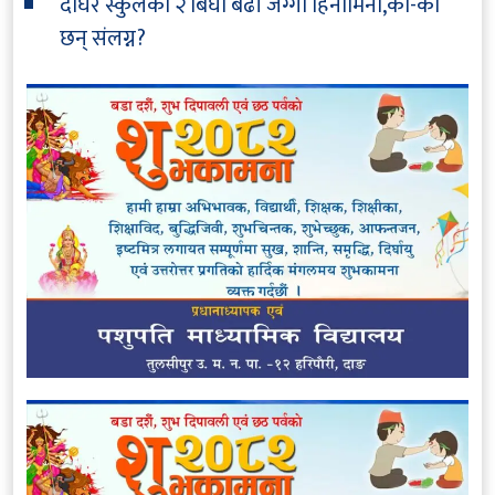
दोघरे स्कुलको २ बिघा बढी जग्गा हिनामिना,को-को
छन् संलग्न?