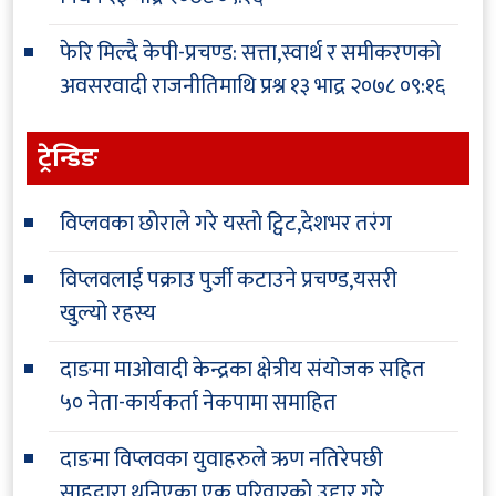
फेरि मिल्दै केपी-प्रचण्ड: सत्ता,स्वार्थ र समीकरणको
अवसरवादी राजनीतिमाथि प्रश्न
१३ भाद्र २०७८ ०९:१६
ट्रेन्डिङ
विप्लवका छोराले गरे यस्तो ट्विट,देशभर तरंग
विप्लवलाई पक्राउ पुर्जी कटाउने प्रचण्ड,यसरी
खुल्यो रहस्य
दाङमा माओवादी केन्द्रका क्षेत्रीय संयोजक सहित
५० नेता-कार्यकर्ता नेकपामा समाहित
दाङमा विप्लवका युवाहरुले ऋण नतिरेपछी
साहुद्वारा थुनिएका एक परिवारको उद्दार गरे