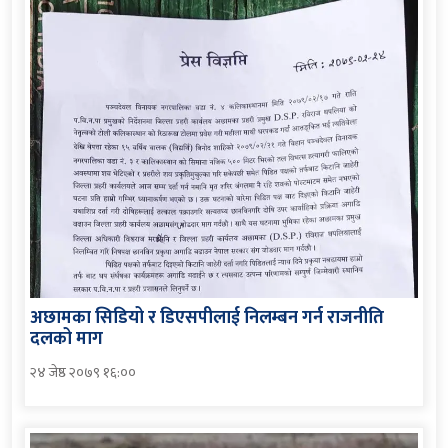
अछामका सिडियो र डिएसपीलाई निलम्बन गर्न राजनीति
दलको माग
२४ जेष्ठ २०७९ १६:००