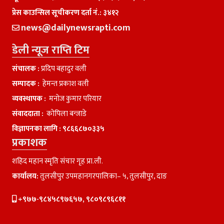
प्रेस काउन्सिल सूचीकरण दर्ता नं.: ३४१२
news@dailynewsrapti.com
डेली न्यूज राप्ति टिम
संचालक :
प्रदिप बहादुर वली
सम्पादक :
हेमन्त प्रकाश वली
व्यवस्थापक :
मनाेज कुमार परियार
संवाददाता :
काेपिला बन्जाडे
विज्ञापनका लागि :
९८६६८७०३३५
प्रकाशक
शहिद महान स्मृति संचार गृह प्रा.ली.
कार्यालय:
तुलसीपुर उपमहानगरपालिका– ५, तुलसीपुर, दाङ
+९७७-९८४५८९७६५७, ९८०९८९६८११