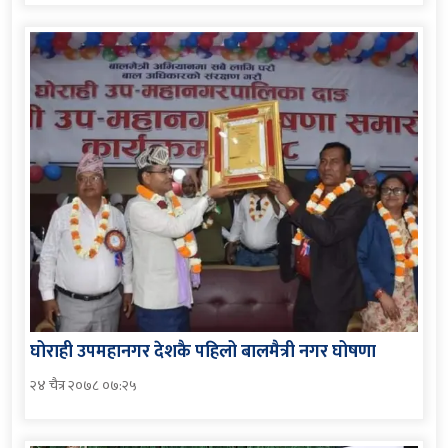
घोराही उपमहानगर देशकै पहिलो बालमैत्री नगर घोषणा
२४ चैत्र २०७८ ०७:२५