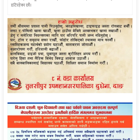
डटिरहेका छौं।