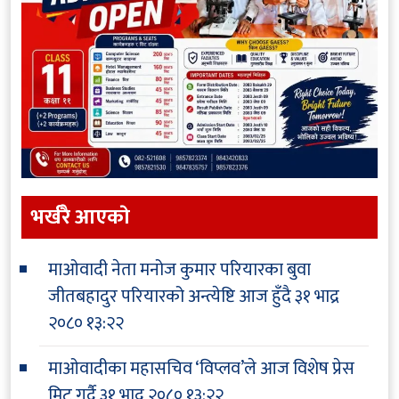
भर्खरै आएकाे
माओवादी नेता मनोज कुमार परियारका बुवा
जीतबहादुर परियारको अन्त्येष्टि आज हुँदै
३१ भाद्र
२०८० १३:२२
माओवादीका महासचिव ‘विप्लव’ले आज विशेष प्रेस
मिट गर्दै
३१ भाद्र २०८० १३:२२