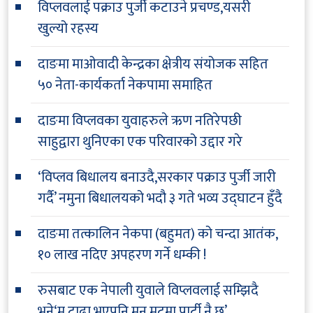
विप्लवलाई पक्राउ पुर्जी कटाउने प्रचण्ड,यसरी
खुल्यो रहस्य
दाङमा माओवादी केन्द्रका क्षेत्रीय संयोजक सहित
५० नेता-कार्यकर्ता नेकपामा समाहित
दाङमा विप्लवका युवाहरुले ऋण नतिरेपछी
साहुद्वारा थुनिएका एक परिवारको उद्दार गरे
‘विप्लव बिधालय बनाउदै,सरकार पक्राउ पुर्जी जारी
गर्दै’ नमुना बिधालयको भदौ ३ गते भव्य उद्घाटन हुँदै
दाङमा तत्कालिन नेकपा (बहुमत) को चन्दा आतंक,
१० लाख नदिए अपहरण गर्ने धम्की !
रुसबाट एक नेपाली युवाले विप्लवलाई सम्झिदै
भने‘म टाढा भएपनि मन मुटुमा पार्टी नै छ’