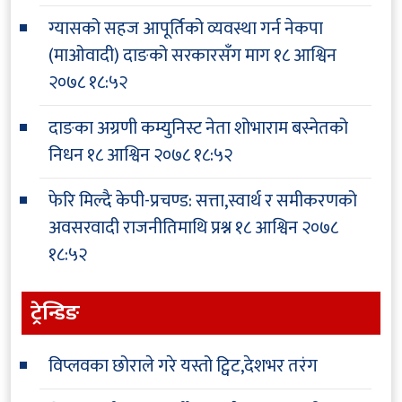
ग्यासको सहज आपूर्तिको व्यवस्था गर्न नेकपा
(माओवादी) दाङको सरकारसँग माग
१८ आश्विन
२०७८ १८:५२
दाङका अग्रणी कम्युनिस्ट नेता शोभाराम बस्नेतको
निधन
१८ आश्विन २०७८ १८:५२
फेरि मिल्दै केपी-प्रचण्ड: सत्ता,स्वार्थ र समीकरणको
अवसरवादी राजनीतिमाथि प्रश्न
१८ आश्विन २०७८
१८:५२
ट्रेन्डिङ
विप्लवका छोराले गरे यस्तो ट्विट,देशभर तरंग