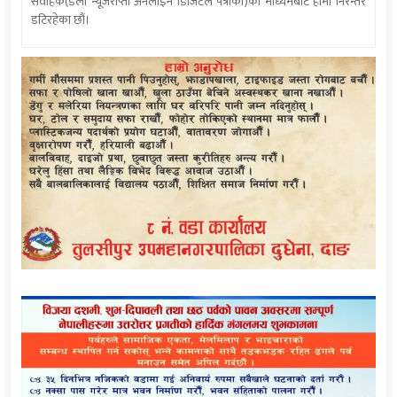
संवाहक(डेली न्यूजराप्ती अनलाइन डिजिटल पत्रीका)को माध्यमबाट हामी निरन्तर
डटिरहेका छौं।