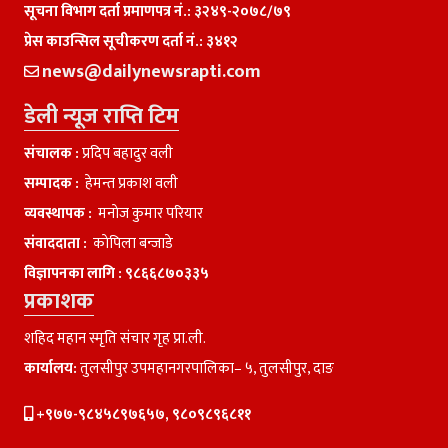
सूचना विभाग दर्ता प्रमाणपत्र नं.: ३२४९-२०७८/७९
प्रेस काउन्सिल सूचीकरण दर्ता नं.: ३४१२
news@dailynewsrapti.com
डेली न्यूज राप्ति टिम
संचालक :
प्रदिप बहादुर वली
सम्पादक :
हेमन्त प्रकाश वली
व्यवस्थापक :
मनाेज कुमार परियार
संवाददाता :
काेपिला बन्जाडे
विज्ञापनका लागि :
९८६६८७०३३५
प्रकाशक
शहिद महान स्मृति संचार गृह प्रा.ली.
कार्यालय:
तुलसीपुर उपमहानगरपालिका– ५, तुलसीपुर, दाङ
+९७७-९८४५८९७६५७, ९८०९८९६८११