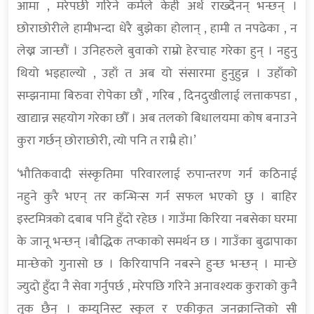
आमा , मरेपछी गरिने कर्मले केही अर्थ राख्दैनन् भन्छन् ।
छोराछोरीले हामीभन्दा धेरै बुझेका होलान् , हामी त नपढेका , न
लेख्न जान्छौं । उनिहरुले बुवाको राम्रो हेरचाह गरेका हुन् । नहुनु
थियो भइहाल्यो , उहाँ त अब यो संसारमा हुनुहुन्न । उहाँको
सम्झनामा बिरुवा रोपेका छौं , गरिब , दिनदुखीलाई लत्ताकपडा ,
खाद्यान्न सहयोग गरेका छौँ । अब तलको बिधालयमा कोष बनाउने
कुरा गर्छन् छोराछोरी, त्यो पनि त राम्रै हो।’
‘भौतिकवादी संस्कृतिमा परिवारलाई रुपान्तरण गर्न कठिनाई
नहुने कुरै भएन् तर कन्भिन्स गर्न सफल भएको छु । बाहिर
इस्टमित्रको दबाब पनि हुँदो रहेछ । गाउँमा किरिया नबसेका घरमा
के जानू भन्छन् ।बौद्धिक तप्काको समर्थन छ । गाउँका बुढापाका
मान्छेको गुनासो छ । किरियापनि नबस्ने हुन्छ भन्छन् । मान्छे
ज्युदो हुँदा नै सेवा गर्नुपर्छ , मरेपछि गरिने अनावश्यक कुराको कुनै
तुक छैन् । कम्युनिस्ट स्कुल र एकीकृत जनक्रान्तिको सी