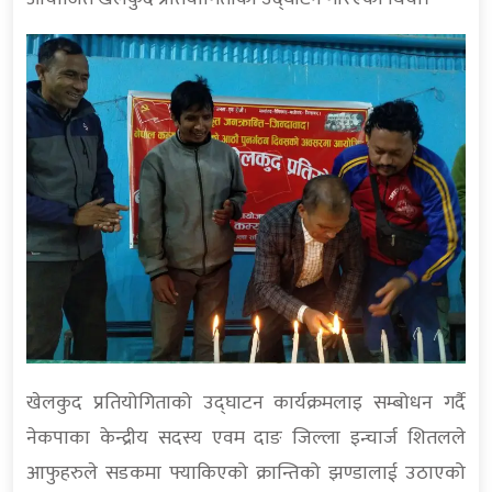
खेलकुद प्रतियोगिताको उद्घाटन कार्यक्रमलाइ सम्बोधन गर्दै
नेकपाका केन्द्रीय सदस्य एवम दाङ जिल्ला इन्चार्ज शितलले
आफुहरुले सडकमा फ्याकिएको क्रान्तिको झण्डालाई उठाएको