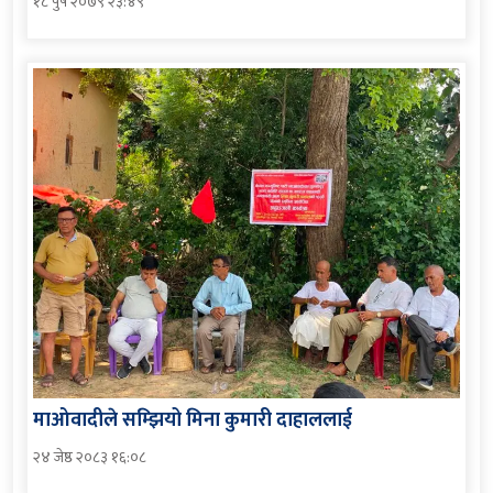
१८ पुष २०७९ २३:४९
माओवादीले सम्झियो मिना कुमारी दाहाललाई
२४ जेष्ठ २०८३ १६:०८