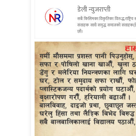
डेली न्युजराप्ती
सबै किसिमका विकृतिका विरुद्ध,राष्ट्रि
संवाहक साथै समृद्ध समाजको संवाहक(डे
छौं।