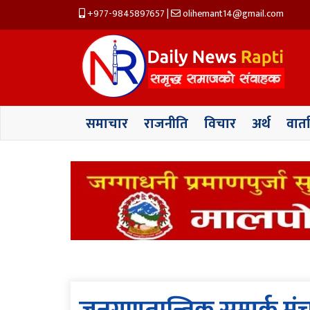
+977-9845897657
|
olihemant14@gmail.com
समाचार
राजनीति
विचार
अर्थ
वार्त