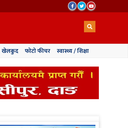
खेलकुद
फाेटाे फीचर
स्वास्थ्य / शिक्षा