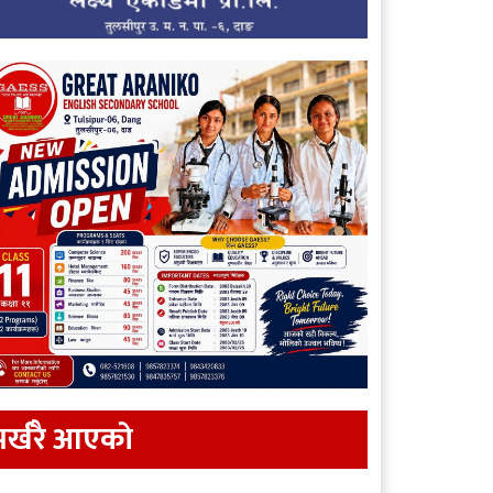
र्खरै आएकाे