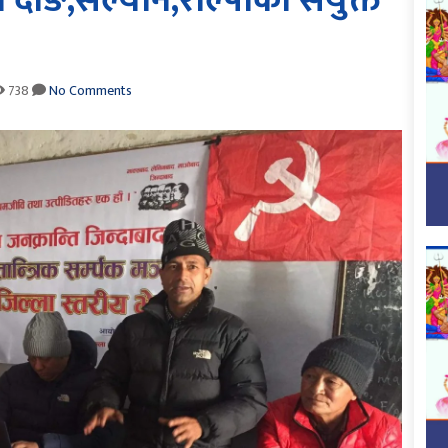
च दाङ,सल्यान,रोल्पाको संयुक्त
738
No Comments