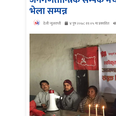
जनगणतान्त्रिक सम्पर्क मं
भेला सम्पन्न
डेली न्युजराप्ती
४ पुष २०७८ ११:०५ मा प्रकाशित