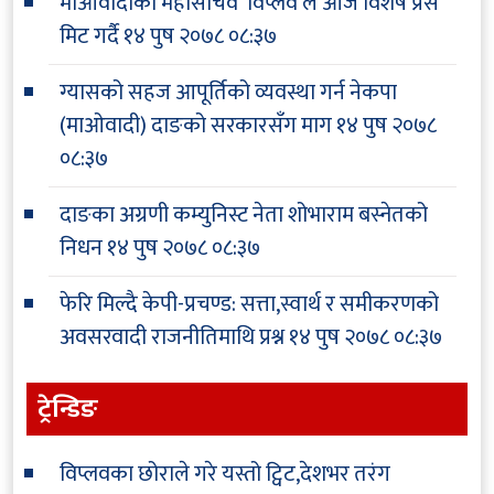
माओवादीका महासचिव ‘विप्लव’ले आज विशेष प्रेस
मिट गर्दै
१४ पुष २०७८ ०८:३७
ग्यासको सहज आपूर्तिको व्यवस्था गर्न नेकपा
(माओवादी) दाङको सरकारसँग माग
१४ पुष २०७८
०८:३७
दाङका अग्रणी कम्युनिस्ट नेता शोभाराम बस्नेतको
निधन
१४ पुष २०७८ ०८:३७
फेरि मिल्दै केपी-प्रचण्ड: सत्ता,स्वार्थ र समीकरणको
अवसरवादी राजनीतिमाथि प्रश्न
१४ पुष २०७८ ०८:३७
ट्रेन्डिङ
विप्लवका छोराले गरे यस्तो ट्विट,देशभर तरंग