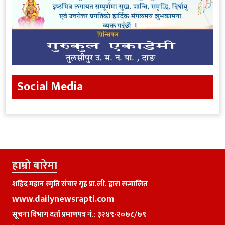
Social Media
हाम्राे बारेमा
शहिद महान स्मृति संचार गृह प्रा.ली. द्वारा सन्चालित
www.dailynewsrapti.com
सूचना विभाग दर्ता प्रमाणपत्र नं.: ३२४९-२०७८/७९