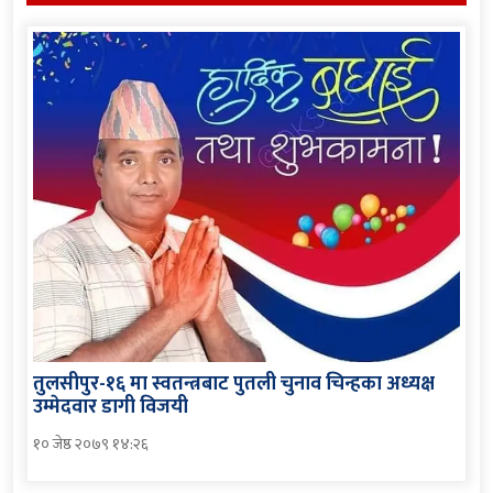
तुलसीपुर-१६ मा स्वतन्त्रबाट पुतली चुनाव चिन्हका अध्यक्ष
उम्मेदवार डागी विजयी
१० जेष्ठ २०७९ १४:२६