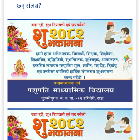
छन् संलग्न?