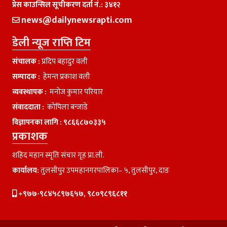
प्रेस काउन्सिल सूचीकरण दर्ता नं.: ३४१२
news@dailynewsrapti.com
डेली न्यूज राप्ति टिम
संचालक :
प्रदिप बहादुर वली
सम्पादक :
हेमन्त प्रकाश वली
व्यवस्थापक :
मनाेज कुमार परियार
संवाददाता :
काेपिला बन्जाडे
विज्ञापनका लागि :
९८६६८७०३३५
प्रकाशक
शहिद महान स्मृति संचार गृह प्रा.ली.
कार्यालय:
तुलसीपुर उपमहानगरपालिका– ५, तुलसीपुर, दाङ
+९७७-९८४५८९७६५७, ९८०९८९६८११