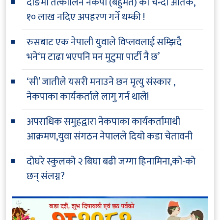
दाङमा तत्कालिन नेकपा (बहुमत) को चन्दा आतंक,
१० लाख नदिए अपहरण गर्ने धम्की !
रुसबाट एक नेपाली युवाले विप्लवलाई सम्झिदै
भने‘म टाढा भएपनि मन मुटुमा पार्टी नै छ’
‘सी’ जातीले यसरी मनाउने छन मृत्यु संस्कार ,
नेकपाका कार्यकर्ताले लागु गर्न थाले!
अपराधिक समुहद्वारा नेकपाका कार्यकर्तामाथी
आक्रमण,युवा संगठन नेपालले दियो कडा चेतावनी
दोघरे स्कुलको २ बिघा बढी जग्गा हिनामिना,को-को
छन् संलग्न?