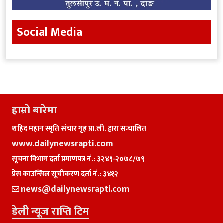
Social Media
हाम्राे बारेमा
शहिद महान स्मृति संचार गृह प्रा.ली. द्वारा सन्चालित
www.dailynewsrapti.com
सूचना विभाग दर्ता प्रमाणपत्र नं.: ३२४९-२०७८/७९
प्रेस काउन्सिल सूचीकरण दर्ता नं.: ३४१२
news@dailynewsrapti.com
डेली न्यूज राप्ति टिम