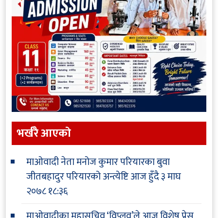
भर्खरै आएकाे
माओवादी नेता मनोज कुमार परियारका बुवा
जीतबहादुर परियारको अन्त्येष्टि आज हुँदै
३ माघ
२०७८ १८:३६
माओवादीका महासचिव ‘विप्लव’ले आज विशेष प्रेस