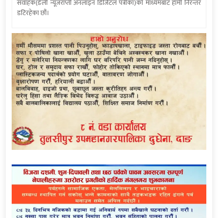
संवाहक(डेली न्यूजराप्ती अनलाइन डिजिटल पत्रीका)को माध्यमबाट हामी निरन्तर
डटिरहेका छौं।