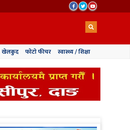
खेलकुद
फाेटाे फीचर
स्वास्थ्य / शिक्षा