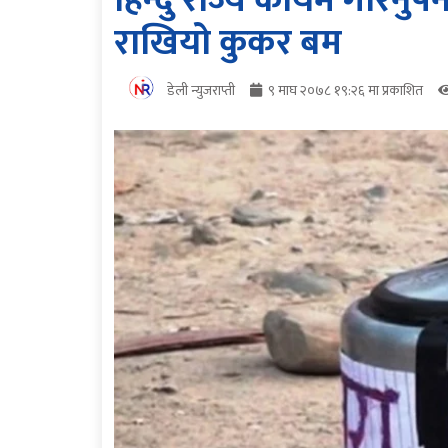
हिन्दु राज्य कायम गरिनुपर
राखियो कुकर बम
डेली न्युजराप्ती
९ माघ २०७८ १९:२६ मा प्रकाशित