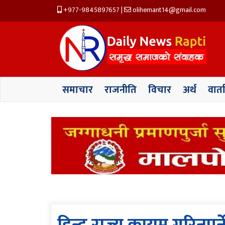
+977-9845897657
|
olihemant14@gmail.com
समाचार
राजनीति
विचार
अर्थ
वार्त