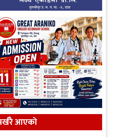
र्खरै आएकाे