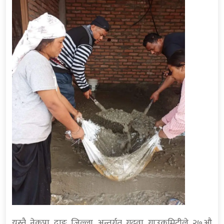
यस्तै नेकपा दाङ जिल्ला अन्तर्गत गढवा गाउकमिटीले २७औ