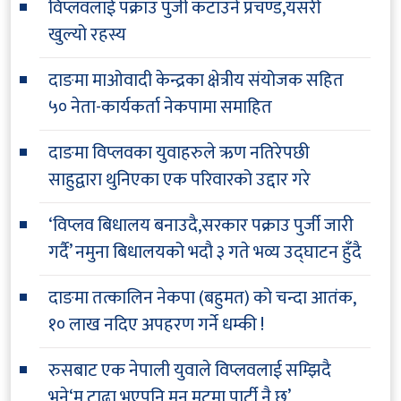
विप्लवलाई पक्राउ पुर्जी कटाउने प्रचण्ड,यसरी
खुल्यो रहस्य
दाङमा माओवादी केन्द्रका क्षेत्रीय संयोजक सहित
५० नेता-कार्यकर्ता नेकपामा समाहित
दाङमा विप्लवका युवाहरुले ऋण नतिरेपछी
साहुद्वारा थुनिएका एक परिवारको उद्दार गरे
‘विप्लव बिधालय बनाउदै,सरकार पक्राउ पुर्जी जारी
गर्दै’ नमुना बिधालयको भदौ ३ गते भव्य उद्घाटन हुँदै
दाङमा तत्कालिन नेकपा (बहुमत) को चन्दा आतंक,
१० लाख नदिए अपहरण गर्ने धम्की !
रुसबाट एक नेपाली युवाले विप्लवलाई सम्झिदै
भने‘म टाढा भएपनि मन मुटुमा पार्टी नै छ’