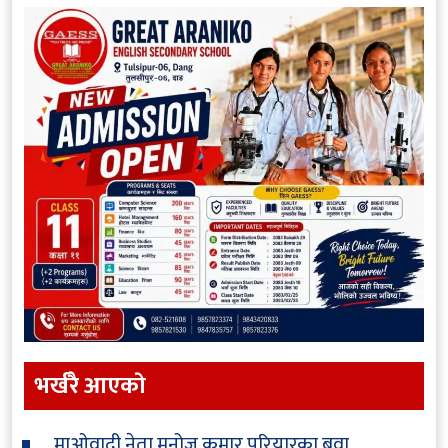
भर्खरै आएकाे
माओवादी नेता मनोज कुमार परियारका बुवा