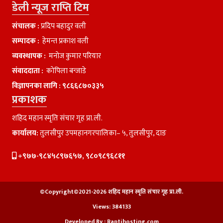
डेली न्यूज राप्ति टिम
संचालक :
प्रदिप बहादुर वली
सम्पादक :
हेमन्त प्रकाश वली
व्यवस्थापक :
मनाेज कुमार परियार
संवाददाता :
काेपिला बन्जाडे
विज्ञापनका लागि :
९८६६८७०३३५
प्रकाशक
शहिद महान स्मृति संचार गृह प्रा.ली.
कार्यालय:
तुलसीपुर उपमहानगरपालिका– ५, तुलसीपुर, दाङ
+९७७-९८४५८९७६५७, ९८०९८९६८११
©Copyright©2021-2026 शहिद महान स्मृति संचार गृह प्रा.ली.
Views:
384133
Developed By :
Raptihosting.com