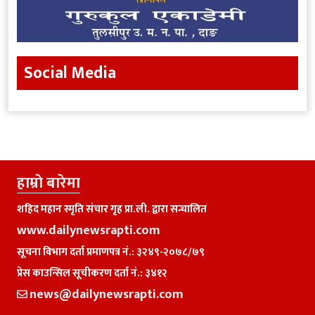
Social Media
हाम्राे बारेमा
शहिद महान स्मृति संचार गृह प्रा.ली. द्वारा सन्चालित
www.dailynewsrapti.com
सूचना विभाग दर्ता प्रमाणपत्र नं.: ३२४९-२०७८/७९
प्रेस काउन्सिल सूचीकरण दर्ता नं.: ३४१२
news@dailynewsrapti.com