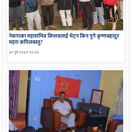
नेकपाका महासचिव विप्लवलाई भेट्न किन पुगे कृष्णबहादुर
महरा कपिलवस्तु?
३० पुष २०७९ १२:२७