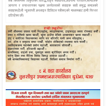
सबै किसिमका विकृतिका विरुद्ध,राष्ट्रिय स्वाधीनता,अग्रगामी परिवर्तन,सामाजिक
जागरण र रुपान्तरणका पक्षमा जनचेतनाको संवाहक साथै समृद्ध समाजको
संवाहक(डेली न्यूजराप्ती अनलाइन डिजिटल पत्रीका)को माध्यमबाट हामी निरन्तर
डटिरहेका छौं।