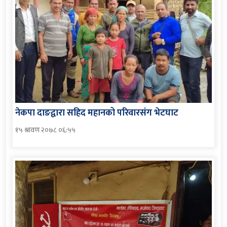
नेकपा दाङद्वारा सहिद महानको परिवारसंग भेटघाट
१५ श्रावण २०७८ ०६:५५